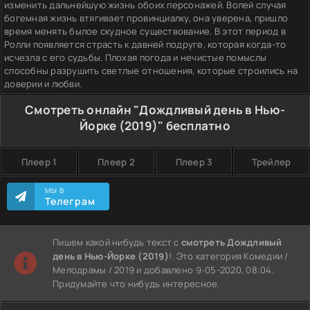
изменить дальнейшую жизнь обоих персонажей. Волей случая
богемная жизнь втягивает провинциалку, она уверена, пришло
время менять былое скудное существование. В этот период в
Ролли появляется страсть к давней подруге, которая когда-то
исчезла с его судьбы. Плохая погода и нечистые помыслы
способны разрушить светлые отношения, которые строились на
доверии и любви.
Смотреть онлайн "Дождливый день в Нью-
Йорке (2019)" бесплатно
Плеер 1
Плеер 2
Плеер 3
Трейлер
МЫ В
Телеграм
Пишем какой нибудь текст с
смотреть Дождливый
день в Нью-Йорке (2019)
!. Это категория Комедии /
Мелодрамы / 2019 и добавлено 9-05-2020, 08:04.
Придумайте что нибудь интересное.