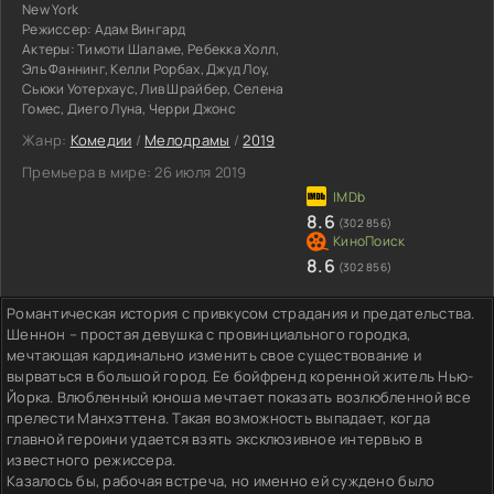
New York
Режиссер:
Адам Вингард
Актеры:
Тимоти Шаламе, Ребекка Холл,
Эль Фаннинг, Келли Рорбах, Джуд Лоу,
Сьюки Уотерхаус, Лив Шрайбер, Селена
Гомес, Диего Луна, Черри Джонс
Жанр:
Комедии
/
Мелодрамы
/
2019
Премьера в мире:
26 июля 2019
8.6
(302 856)
8.6
(302 856)
Романтическая история с привкусом страдания и предательства.
Шеннон – простая девушка с провинциального городка,
мечтающая кардинально изменить свое существование и
вырваться в большой город. Ее бойфренд коренной житель Нью-
Йорка. Влюбленный юноша мечтает показать возлюбленной все
прелести Манхэттена. Такая возможность выпадает, когда
главной героини удается взять эксклюзивное интервью в
известного режиссера.
Казалось бы, рабочая встреча, но именно ей суждено было