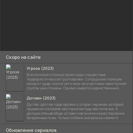
Скоро на сайте
Угроза (2023)
В испанской столице происходит нашествие
террористической группировки. Сотрудники полиции
наносят удар, после чего многие участники преступной
группы уничтожены. Однако имеется единственный
выживший,
Догмен (2023)
Дуглас долгие годы прожил с отцом-тираном, который
применял на парне жестокие методы воспитания. А
дальше отец вообще оставил мальчика на растерзание
бездомным псам. Только собаки оказались намного
Обновления сериалов