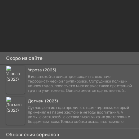
Скоро на сайте
Угроза (2023)
В испанской столице происходит нашествие
террористической группировки. Сотрудники полиции
наносят удар, после чего многие участники преступной
группы уничтожены. Однако имеется единственный
выживший,
Догмен (2023)
Дуглас долгие годы прожил с отцом-тираном, который
применял на парне жестокие методы воспитания. А
дальше отец вообще оставил мальчика на растерзание
бездомным псам. Только собаки оказались намного
Обновления сериалов