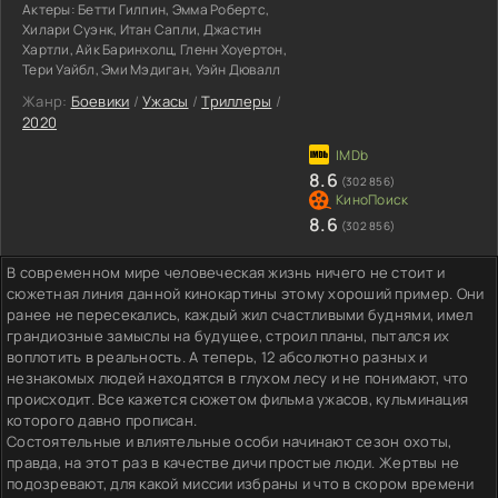
Актеры:
Бетти Гилпин, Эмма Робертс,
Хилари Суэнк, Итан Сапли, Джастин
Хартли, Айк Баринхолц, Гленн Хоуертон,
Тери Уайбл, Эми Мэдиган, Уэйн Дювалл
Жанр:
Боевики
/
Ужасы
/
Триллеры
/
2020
8.6
(302 856)
8.6
(302 856)
В современном мире человеческая жизнь ничего не стоит и
сюжетная линия данной кинокартины этому хороший пример. Они
ранее не пересекались, каждый жил счастливыми буднями, имел
грандиозные замыслы на будущее, строил планы, пытался их
воплотить в реальность. А теперь, 12 абсолютно разных и
незнакомых людей находятся в глухом лесу и не понимают, что
происходит. Все кажется сюжетом фильма ужасов, кульминация
которого давно прописан.
Состоятельные и влиятельные особи начинают сезон охоты,
правда, на этот раз в качестве дичи простые люди. Жертвы не
подозревают, для какой миссии избраны и что в скором времени