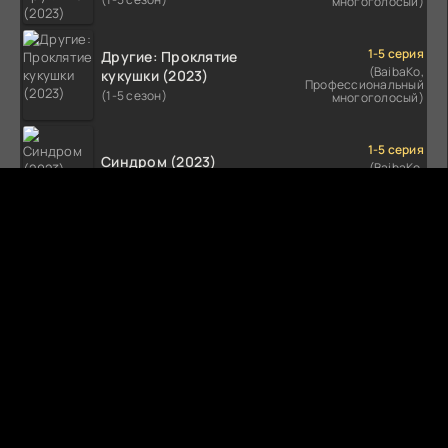
многоголосый)
1-5 серия
Другие: Проклятие
(BaibaKo,
кукушки (2023)
Профессиональный
(1-5 сезон)
многоголосый)
1-5 серия
Синдром (2023)
(BaibaKo,
Профессиональный
(1-5 сезон)
многоголосый)