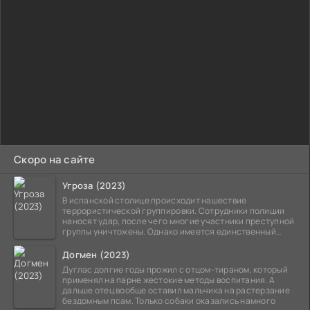
Скоро на сайте
Угроза (2023)
В испанской столице происходит нашествие
террористической группировки. Сотрудники полиции
наносят удар, после чего многие участники преступной
группы уничтожены. Однако имеется единственный
выживший,
Догмен (2023)
Дуглас долгие годы прожил с отцом-тираном, который
применял на парне жестокие методы воспитания. А
дальше отец вообще оставил мальчика на растерзание
бездомным псам. Только собаки оказались намного