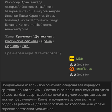
Режиссер:
Адам Вингард
Актеры:
Алёна Коломина, Антон
Батырев, Михаил Шамигулов, Андрей
Исаенко, Павел Харланчук, Игорь
Головин, Никита Пархоменко, Тимур
Боканча, Константин Войтенко,
Алексей Зубков
Жанр:
Криминал
/
Детективы
/
Российские сериалы
/
Драмы
/
Сериалы
/
2019
Премьера в мире:
9 сентября 2019
8.6
(302 856)
8.6
(302 856)
Продолжение истории про опытного следователя порадуют
зрителя новыми сериями. Светлана по-прежнему служит во благо
общества, благодаря своей женской интуиции раскрывая самые
тяжкие преступления. Коллеги по-прежнему считают, что
подобная работа не для слабого пола, но колоссальные успехи
героини заставляют уважать ее.