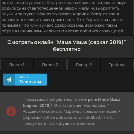
встретить не удалось. Сестре повезло больше, та вышла замуж,
родила сына став полноценной мамой. Мальчик выбрал путь
науки, и поступил в биологическую академию. Вскоре парень
попадает в полицию, ему грозит срок. Тетя берется за дело и
понимает, что улики умело сфабрикованы. Возможно таким
образом криминальные личности хотят добиться своих целей.
Смотреть онлайн "Мама Маша (сериал 2019)"
бесплатно
Плеер 1
Плеер 2
Плеер 3
Трейлер
МЫ В
Телеграм
Пишем какой нибудь текст с
смотреть Мама Маша
(сериал 2019)
!. Это категория Мелодрамы /
Российские сериалы / Драмы / Приключенческие /
Сериалы / 2019 и добавлено 23-06-2020, 17:48.
Придумайте что нибудь интересное.