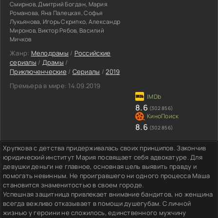
Смирнов, Дмитрий Богдан, Мария
Романова, Яна Палецкая, Софья
Лукьянова, Игорь Скрипко, Александр
Миронов, Виктор Рябов, Василий
Мичков
Жанр:
Мелодрамы
/
Российские
сериалы
/
Драмы
/
Приключенческие
/
Сериалы
/
2019
Премьера в мире:
14.09.2019
8.6
(302 856)
8.6
(302 856)
Хрупкова с детства придерживалась своих принципов. Закончив
юридический институт Мария посвящает себя адвокатуре. Для
девушки деньги не главное, основная цель выявить правду и
помогать невинным. Не проигравшего ни одного процесса Маша
становится знаменитостью в своем городе.
Успешная защитница привлекает внимание бандитов, но женщина
всегда вежливо отказывает в помощи душегубам. С личной
жизнью у героини не сложилось, единственного мужчину