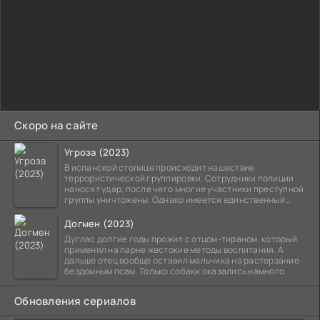
Скоро на сайте
Угроза (2023)
В испанской столице происходит нашествие
террористической группировки. Сотрудники полиции
наносят удар, после чего многие участники преступной
группы уничтожены. Однако имеется единственный
выживший,
Догмен (2023)
Дуглас долгие годы прожил с отцом-тираном, который
применял на парне жестокие методы воспитания. А
дальше отец вообще оставил мальчика на растерзание
бездомным псам. Только собаки оказались намного
Обновления сериалов