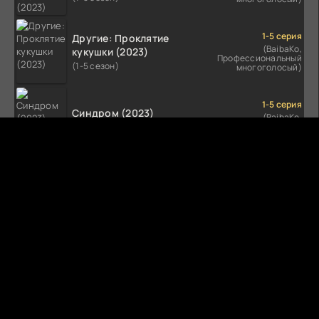
1-5 серия
Другие: Проклятие
(BaibaKo,
кукушки (2023)
Профессиональный
(1-5 сезон)
многоголосый)
1-5 серия
Синдром (2023)
(BaibaKo,
Профессиональный
(1-5 сезон)
многоголосый)