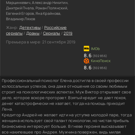
Марцинкевич, Александр Никитин,
Дмитрий Пчела, Роман Полянский,
Евгений Егоров, Яна Крайнова,
Владимир Ляхов
Жанр:
Детективы
/
Российские
сериалы
/
Драмы
/
Сериалы
/
2019
Премьера в мире:
21 сентября 2019
8.6
(302 856)
8.6
(302 856)
Профессиональный психолог Елена достигла в своей профессии
колоссальных успехов, она даже отношения со своим любимым
строит на психологических аспектах. Муж Виктор открывает свое
дело, которое вскоре прогорает. Взятый кредит не дает покоя,
денег катастрофически не хватает, тогда на помощь приходит
Лена.
Кредитор Андрей не желает идти на уступке молодой паре, тогда
женщина использует свой талант психологии, но чистая прибыль
бизнесмена интересует больше. В гневе героиня высказывает
все накипевшее про Андрея. Мужчина повержен, видь милая