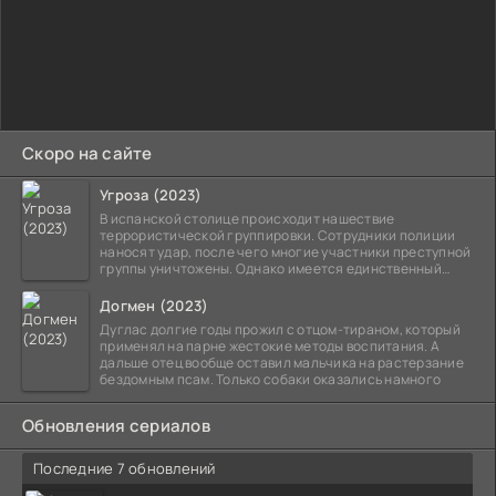
Скоро на сайте
Угроза (2023)
В испанской столице происходит нашествие
террористической группировки. Сотрудники полиции
наносят удар, после чего многие участники преступной
группы уничтожены. Однако имеется единственный
выживший,
Догмен (2023)
Дуглас долгие годы прожил с отцом-тираном, который
применял на парне жестокие методы воспитания. А
дальше отец вообще оставил мальчика на растерзание
бездомным псам. Только собаки оказались намного
Обновления сериалов
Последние 7 обновлений