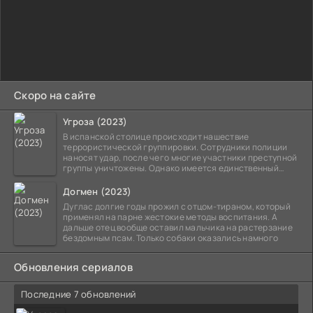
Скоро на сайте
Угроза (2023)
В испанской столице происходит нашествие
террористической группировки. Сотрудники полиции
наносят удар, после чего многие участники преступной
группы уничтожены. Однако имеется единственный
выживший,
Догмен (2023)
Дуглас долгие годы прожил с отцом-тираном, который
применял на парне жестокие методы воспитания. А
дальше отец вообще оставил мальчика на растерзание
бездомным псам. Только собаки оказались намного
Обновления сериалов
Последние 7 обновлений