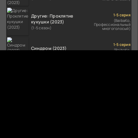
1-5 серия
Другие: Проклятие
(BaibaKo,
кукушки (2023)
Профессиональный
(1-5 сезон)
многоголосый)
1-5 серия
Синдром (2023)
(BaibaKo,
Профессиональный
(1-5 сезон)
многоголосый)