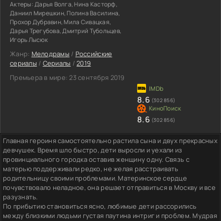
Актеры:
Дарья Волга, Нина Касторф,
Даниил Мирешкин, Полина Василина,
Прохор Дубравин, Мила Сивацкая,
Дарья Трегубова, Дмитрий Тубольцев,
Игорь Лысюк
Жанр:
Мелодрамы
/
Российские
сериалы
/
Сериалы
/
2019
Премьера в мире:
23 сентября 2019
8.6
(302 856)
8.6
(302 856)
Главная героиня самостоятельно растила сына и двух прекрасных
девчушек. Время шло быстро, дети выросли и уехали из
провинциального городка оставив женщину одну. Связь с
матерью поддерживали редко, не желая расстраивать
родительницу своими проблемами. Материнское сердце
почувствовало неладное, она решает отправиться в Москву и все
разузнать.
По прибытию становиться ясно, любимые дети рассорились
между близкими людьми густая паутина интриг и проблем. Мудрая