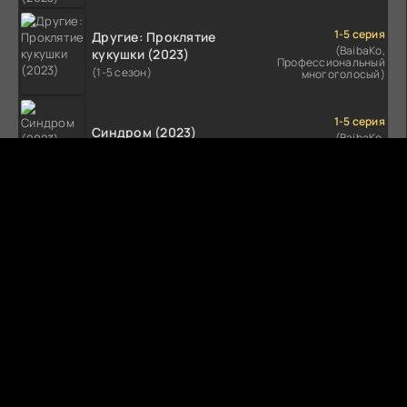
1-5 серия
Другие: Проклятие
(BaibaKo,
кукушки (2023)
Профессиональный
(1-5 сезон)
многоголосый)
1-5 серия
Синдром (2023)
(BaibaKo,
Профессиональный
(1-5 сезон)
многоголосый)