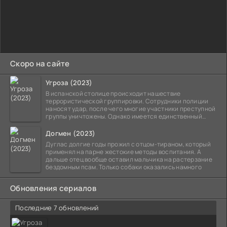
Скоро на сайте
Угроза (2023)
В испанской столице происходит нашествие
террористической группировки. Сотрудники полиции
наносят удар, после чего многие участники преступной
группы уничтожены. Однако имеется единственный
выживший,
Догмен (2023)
Дуглас долгие годы прожил с отцом-тираном, который
применял на парне жестокие методы воспитания. А
дальше отец вообще оставил мальчика на растерзание
бездомным псам. Только собаки оказались намного
Обновления сериалов
Последние 7 обновлений