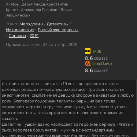
Актеры:
Дарья Ленда, Константин
Крюков, Александр Половцев, Борис
Хвошнянский
Жанр:
Мелодрамы
/
Детективы
/
Исторические
/
Российские сериалы
/
Сериалы
/
2019
Премьера в мире:
28 сентября 2019
8.6
(302 856)
8.6
(302 856)
История перенесет зрителя в 19 век, где привлекательная
дамочка проведет очередную махинацию. Про авантюристку
знают многие, симпатичная девушка способна вживаться в любую
роль. Благодаря подобным талантам барышня без труда
окручивает жертву на кругленькую сумму. Керн сложно утаить
свою внешность, такая яркая личность привлекает внимание
каждого.
Детектив Пушкин давно наблюдает за героиней сериала «Агата и
сыск. Королева брильянтов», мужчина с нестандартным
мышлением практически вычислил бандитку. Вот только одного