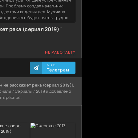
ся лишь убытки. Целеустремленная
ан. Проблему создал начальник,
андартами ведения дел. Мужчина
убеждения его будет очень трудно.
ет река (сериал 2019)"
НЕ РАБОТАЕТ?
МЫ В
Телеграм
м не расскажет река (сериал 2019)
!.
иалы / Сериалы / 2019 и добавлено
интересное.