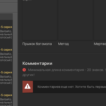
ездомным
сь
1-5 серия
(BaibaKo,
нальный
голосый)
Прыжок богомола
Метод
Мертво
1-5 серия
(BaibaKo,
нальный
голосый)
Комментарии
Минимальная длина комментария - 20 знаков. 
1-5 серия
других!
(BaibaKo,
нальный
голосый)
Комментариев еще нет. Хотите быть первы
1-5 серия
(BaibaKo,
нальный
голосый)