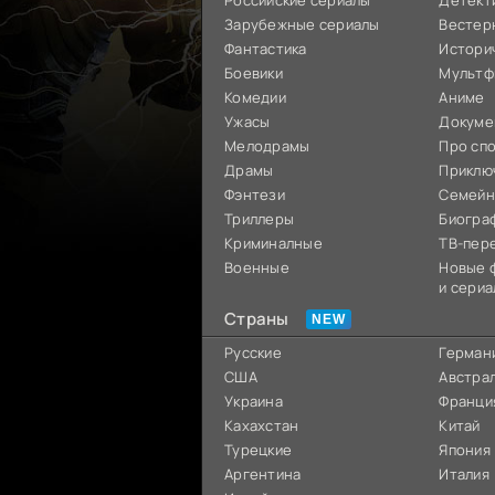
Российские сериалы
Детект
Зарубежные сериалы
Вестер
Фантастика
Истори
Боевики
Мультф
Комедии
Аниме
Ужасы
Докуме
Мелодрамы
Про сп
Драмы
Приклю
Фэнтези
Семей
Триллеры
Биогра
Криминалные
ТВ-пер
Военные
Новые 
и сериа
Страны
Русские
Герман
США
Австра
Украина
Франци
Кахахстан
Китай
Турецкие
Япония
Аргентина
Италия