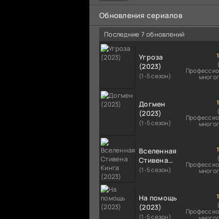
мальчика на растерзание б
псам. Только собаки оказали
Обновления сериалов
намного
Последние 7 обновлений
Угроза
(2023)
Профессио
(1-5 сезон)
много
Догмен
(2023)
Профессио
(1-5 сезон)
много
Вселенная
Стивена
Профессио
Кинга
(1-5 сезон)
много
(2023)
На помощь
(2023)
Профессио
(1-5 сезон)
много