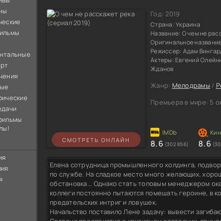
ивы
ны
Год:
2019
ческие
Страна:
Украина
ильмы
Название:
О чем не рас
Оригинальное названи
Режиссер:
Адам Вингар
нтальные
Актеры:
Евгений Олейни
орт
Жданов
чения
Жанр:
Мелодрамы
/
Р
ные
фические
Премьера в мире:
5 о
едачи
фильмы
лы!
СМОТРЕТЬ ОНЛАЙН
8.6
8.6
(302 856)
(30
ия
Елена сотрудница промышленного холдинга, подво
лия
по службе. На сладкое место много желающих, хорош
я
обстановка... Однако стать топовым менеджером ок
коллеги постоянно пытаются помешать героине, в к
предательских интриг и ловушек.
Начальство поставило Лене задачу: вывести загиба