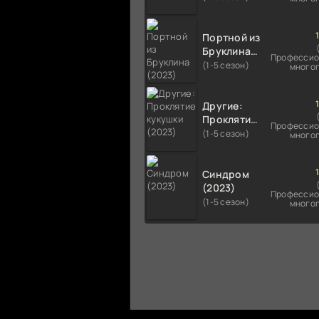
Портной из
Бруклина
Профессио
(2023)
(1-5 сезон)
много
Другие:
Проклятие
Профессио
кукушки
(1-5 сезон)
много
(2023)
Синдром
(2023)
Профессио
(1-5 сезон)
много