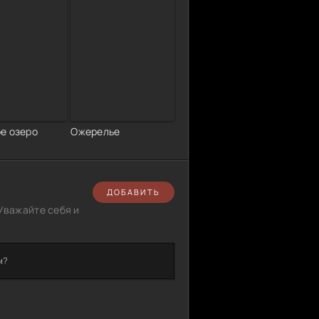
е озеро
Ожерелье
ДОБАВИТЬ
Уважайте себя и
м?