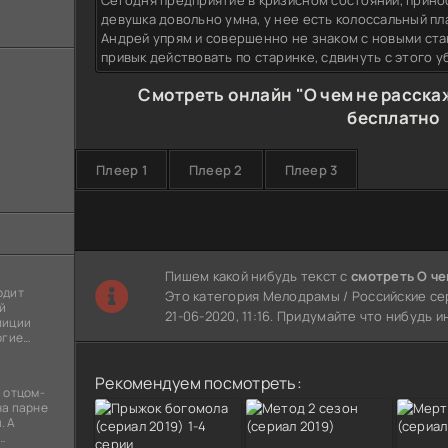
Сегодня предприятие в кризисном состоянии, прино
девушка довольно умна, у нее есть колоссальный пл
Андрей упрям и совершенно не знаком с новыми ст
привык действовать по старинке, сдвинуть с этого 
Смотреть онлайн "О чем не расскаж
бесплатно
Плеер 1
Плеер 2
Плеер 3
Пишем какой нибудь текст с
смотреть О че
одит
Это категория Мелодрамы / Российские сер
й
21-06-2020, 11:16. Придумайте что нибудь 
лиции
огие
ы
я
Рекомендуем посмотреть:
 отцом-
на парне
. А