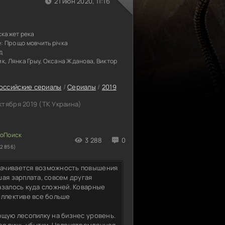
21 июн 2020, 11:16
скажет река
е:
Про що мовчить річка
д
к, Лянка Грыу, Оксана Жданова, Виктор
оссийские сериалы
/
Сериалы
/
2019
ктября 2019 (ТК Украина)
3 288
0
2 856)
рачивается возможность повышения
ая зарплата, совсем другая
азалось куда сложней. Коварные
оллективе все больше
ющую лесопилку на бизнес уровень.