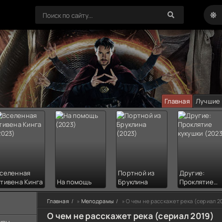
Главная
Лучшие
селенная
Портной из
Другие:
тивена Кинга
На помощь
Бруклина
Проклятие
кукушки
Главная
»
Мелодрамы
» О чем не расскажет река (сериал 2
О чем не расскажет река (сериал 2019)