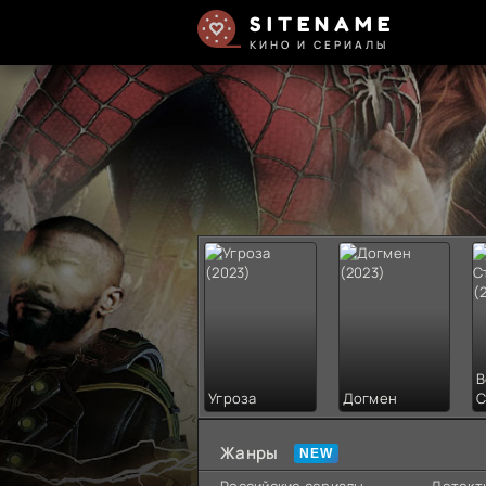
SITENAME
КИНО И СЕРИАЛЫ
В
Угроза
Догмен
С
Жанры