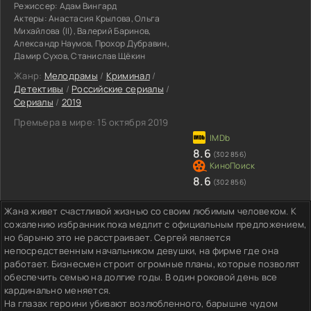
Режиссер:
Адам Вингард
Актеры:
Анастасия Крылова, Ольга
Михайлова (II), Валерий Баринов,
Александр Наумов, Прохор Дубравин,
Дамир Сухов, Станислав Щёкин
Жанр:
Мелодрамы
/
Криминал
/
Детективы
/
Российские сериалы
/
Сериалы
/
2019
Премьера в мире:
15 октября 2019
8.6
(302 856)
8.6
(302 856)
Жана живет счастливой жизнью со своим любимым человеком. К
сожалению избранник пока медлит с официальным предложением,
но барыню это не расстраивает. Сергей является
непосредственным начальником девушки, на фирме где она
работает. Бизнесмен строит огромные планы, которые позволят
обеспечить семью на долгие годы. В один роковой день все
кардинально меняется.
На глазах героини убивают возлюбленного, барышне чудом