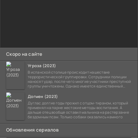
Скоро на сайте
Угроза (2023)
В испанской столице происходит нашествие
террористической группировки. Сотрудники полиции
наносят удар, после чего многие участники преступной
группы уничтожены. Однако имеется единственный
выживший,
Догмен (2023)
Дуглас долгие годы прожил с отцом-тираном, который
применял на парне жестокие методы воспитания. А
дальше отец вообще оставил мальчика на растерзание
бездомным псам. Только собаки оказались намного
Обновления сериалов