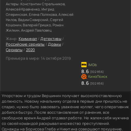
Актеры:
Константин Стрельников,
Алексей Кравченко, Ингрид
Олеринская, Елена Полякова, Алексей
Нилов, Вадим Сквирский, Сергей
Кошонин, Валерий Гришко, Роман
Жилкин, Андрей Павловец
Жанр:
Криминал
/
Детективы
/
Российские сериалы
/
Драмы
/
Сериалы
/
2020
Премьера в мире:
14 октября 2019
8.6
(302 856)
8.6
(302 856)
Упорством и трудом Вершинин получает высокопоставленную
должность. Новому начальнику отдела в первые дни пришлось не
сладко, нужно было завоевать уважение коллег, чего оперативник
добился быстро. После восстановления от ранения, все
свободное время Андрей отдавал работе. Не жалея себя мужчина
со своей командой раскрывал множество преступлений.
Однажды на Борисова Глеба и Никитина совершают покушение.