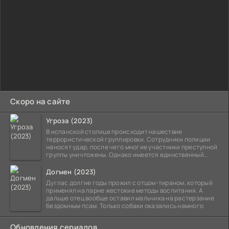
Скоро на сайте
Угроза (2023)
В испанской столице происходит нашествие
террористической группировки. Сотрудники полиции
наносят удар, после чего многие участники преступной
группы уничтожены. Однако имеется единственный
выживший,
Догмен (2023)
Дуглас долгие годы прожил с отцом-тираном, который
применял на парне жестокие методы воспитания. А
дальше отец вообще оставил мальчика на растерзание
бездомным псам. Только собаки оказались намного
Обновления сериалов