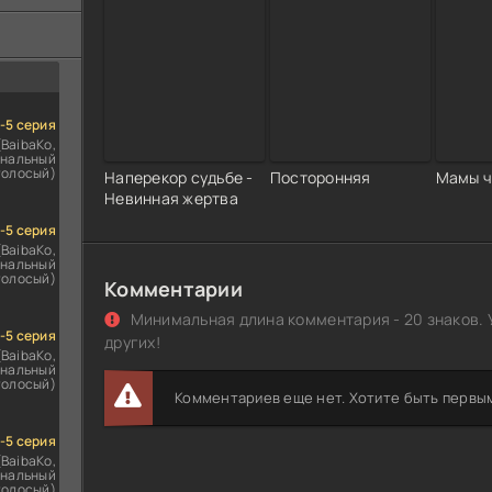
ездомным
сь
1-5 серия
(BaibaKo,
нальный
голосый)
Наперекор судьбе -
Посторонняя
Мамы ч
Невинная жертва
1-5 серия
(BaibaKo,
нальный
голосый)
Комментарии
Минимальная длина комментария - 20 знаков. 
1-5 серия
других!
(BaibaKo,
нальный
голосый)
Комментариев еще нет. Хотите быть первы
1-5 серия
(BaibaKo,
нальный
голосый)