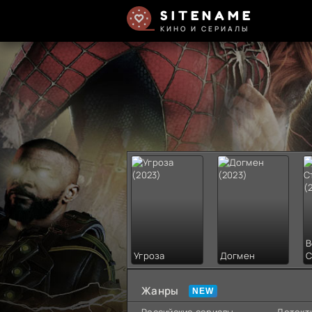
SITENAME
КИНО И СЕРИАЛЫ
В
Угроза
Догмен
С
Жанры