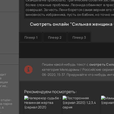
Скандала не произошло, трагические события заста
более сложные проблемы. Леонида обвиняют в прес
совершал. За честь Лени борется самая верная его п
виновность избранника, пусть он бабник, но точно н
Смотреть онлайн "Сильная женщина (
Плеер 1
Плеер 2
Плеер 3
Пишем какой нибудь текст с
смотреть Сил
категория Мелодрамы / Российские сериалы
одит
06-2020, 15:37. Придумайте что нибудь ин
й
лиции
огие
ы
Рекомендуем посмотреть:
я
 отцом-
на парне
. А