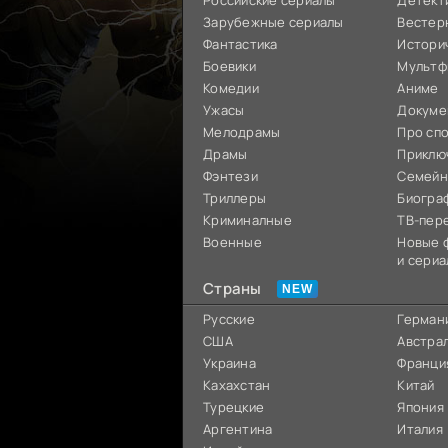
Российские сериалы
Детект
Зарубежные сериалы
Вестер
Фантастика
Истори
Боевики
Мультф
Комедии
Аниме
Ужасы
Докуме
Мелодрамы
Про сп
Драмы
Приклю
Фэнтези
Семей
Триллеры
Биогра
Криминалные
ТВ-пер
Военные
Новые 
и сериа
Страны
Русские
Герман
США
Австра
Украина
Франци
Кахахстан
Китай
Турецкие
Япония
Аргентина
Италия