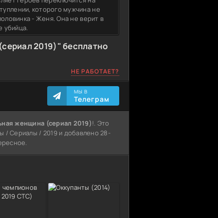
вляет героев переключится на
туплении, которого мужчина не
оловинка - Женя. Она не верит в
е убийца.
сериал 2019)" бесплатно
НЕ РАБОТАЕТ?
МЫ В
Телеграм
ьная женщина (сериал 2019)
!. Это
 / Сериалы / 2019 и добавлено 28-
тересное.