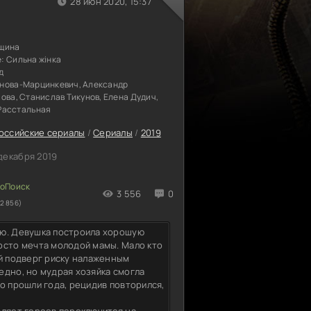
28 июн 2020, 15:37
щина
е:
Сильна жінка
д
нова-Марцинкевич, Александр
ова, Станислав Тикунов, Елена Дудич,
Расстальная
оссийские сериалы
/
Сериалы
/
2019
декабря 2019
3 556
0
2 856)
ью. Девушка построила хорошую
осто мечта молодой мамы. Мало кто
ый подверг риску налаженным
едно, но мудрая хозяйка смогла
о прошли года, рецидив повторился,