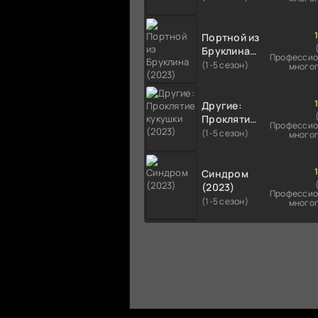
Портной из
Бруклина
Профессио
(2023)
(1-5 сезон)
много
Другие:
Проклятие
Профессио
кукушки
(1-5 сезон)
много
(2023)
Синдром
(2023)
Профессио
(1-5 сезон)
много