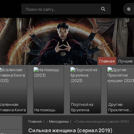
Главная
Лучшие
селенная
Портной из
Другие:
тивена Кинга
На помощь
Бруклина
Проклятие
кукушки
Главная
»
Мелодрамы
» Сильная женщина (сериал 2019)
Сильная женщина (сериал 2019)