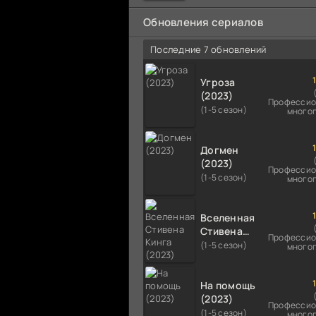
мальчика на растерзание б
псам. Только собаки оказали
Обновления сериалов
намного
Последние 7 обновлений
Угроза
(2023)
Профессио
(1-5 сезон)
много
Догмен
(2023)
Профессио
(1-5 сезон)
много
Вселенная
Стивена
Профессио
Кинга
(1-5 сезон)
много
(2023)
На помощь
(2023)
Профессио
(1-5 сезон)
много