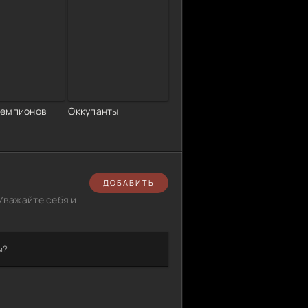
емпионов
Оккупанты
ДОБАВИТЬ
Уважайте себя и
м?