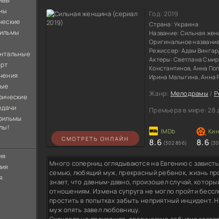
ивы
ны
Год:
2019
ческие
Страна:
Украина
ильмы
Название:
Сильная жен
Оригинальное названи
Режиссер:
Адам Вингар
нтальные
Актеры:
Светлана Смир
орт
Константинов, Анна Поп
чения
Ирина Малыгина, Анна 
ные
Жанр:
Мелодрамы
/
Р
фические
едачи
Премьера в мире:
28 
фильмы
лы!
СМОТРЕТЬ ОНЛАЙН
8.6
8.6
(302 856)
(30
ия
Много соперниц оглядываются на Евгению с завист
лия
семью, любящий муж, прекрасный ребенок, жизнь пр
я
знает, что давным-давно, произошел случай, котор
отношениям. Измена супруга не могло пройти бессл
простить в попытках забыть неприятный инцидент. Н
муж опять завел любовницу.