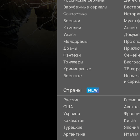
Российские сериалы
Детект
Зарубежные сериалы
Вестер
Фантастика
Истори
Боевики
Мультф
Комедии
Аниме
Ужасы
Докуме
Мелодрамы
Про сп
Драмы
Приклю
Фэнтези
Семей
Триллеры
Биогра
Криминалные
ТВ-пер
Военные
Новые 
и сериа
Страны
Русские
Герман
США
Австра
Украина
Франци
Кахахстан
Китай
Турецкие
Япония
Аргентина
Италия