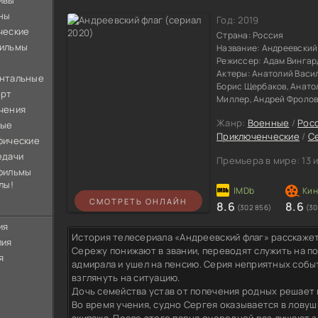
ивы
ны
Год:
2019
ческие
Страна:
Россия
ильмы
Название:
Андреевский
Режиссер:
Адам Вингар
Актеры:
Анатолий Васил
нтальные
Борис Щербаков, Анато
орт
Миллер, Андрей Фролов
чения
Жанр:
Военные
/
Рос
ные
Приключенческие
/
С
фические
едачи
Премьера в мире:
13 
фильмы
лы!
СМОТРЕТЬ ОНЛАЙН
8.6
8.6
(302 856)
(30
ия
История телесериала «Андреевский флаг» расскаже
лия
Сережу понижают в звании, переводят служить на по
я
адмирала и ушел на пенсию. Серия неприятных собы
взглянуть на ситуацию.
Дочь семейства устав от попечения родных решает 
Во время учения, судно Сергея оказывается в ловуш