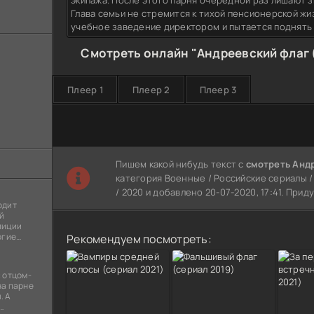
экипажа. После этого парня очередной раз лишают з
Глава семьи не стремится к тихой пенсионерской жи
учебное заведение директором и пытается поднять 
Смотреть онлайн "Андреевский флаг 
Плеер 1
Плеер 2
Плеер 3
Пишем какой нибудь текст с
смотреть Анд
категория Военные / Российские сериалы 
/ 2020 и добавлено 20-07-2020, 17:41. При
одит
й
лиции
огие
Рекомендуем посмотреть:
ы
я
 отцом-
на парне
. А