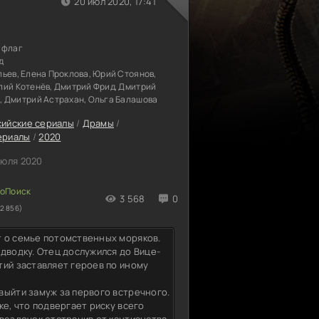
20 июл 2020, 17:41
 флаг
д
ьев, Елена Проклова, Юрий Стоянов,
лий Котенёв, Дмитрий Фрид, Дмитрий
, Дмитрий Астрахан, Ольга Балашова
сийские сериалы
/
Драмы
/
ериалы
/
2020
июля 2020
3 568
0
2 856)
т о семье потомственных моряков.
дводку. Отец дослужился до Вице-
тий заставляет героев по иному
выйти замуж за первого встречного.
ке, что подвергает риску всего