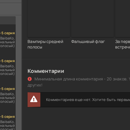
ездомным
сь
1-5 серия
(BaibaKo,
Вампиры средней
Фальшивый флаг
За пер
нальный
голосый)
полосы
встреч
1-5 серия
(BaibaKo,
нальный
Комментарии
голосый)
Минимальная длина комментария - 20 знаков. 
других!
1-5 серия
(BaibaKo,
нальный
Комментариев еще нет. Хотите быть первы
голосый)
1-5 серия
(BaibaKo,
нальный
голосый)