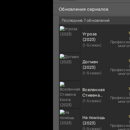
мальчика на растерзание б
псам. Только собаки оказали
Обновления сериалов
намного
Последние 7 обновлений
Угроза
(2023)
Профессио
(1-5 сезон)
много
Догмен
(2023)
Профессио
(1-5 сезон)
много
Вселенная
Стивена
Профессио
Кинга
(1-5 сезон)
много
(2023)
На помощь
(2023)
Профессио
(1-5 сезон)
много