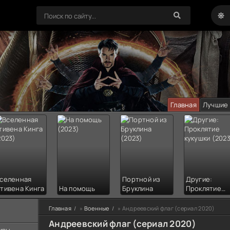
Главная
Лучшие
селенная
Портной из
Другие:
тивена Кинга
На помощь
Бруклина
Проклятие
кукушки
Главная
»
Военные
» Андреевский флаг (сериал 2020)
Андреевский флаг (сериал 2020)