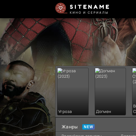
SITENAME
КИНО И СЕРИАЛЫ
В
Угроза
Догмен
С
Жанры