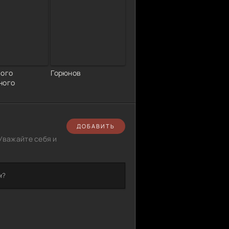
вого
Горюнов
ного
ДОБАВИТЬ
Уважайте себя и
м?