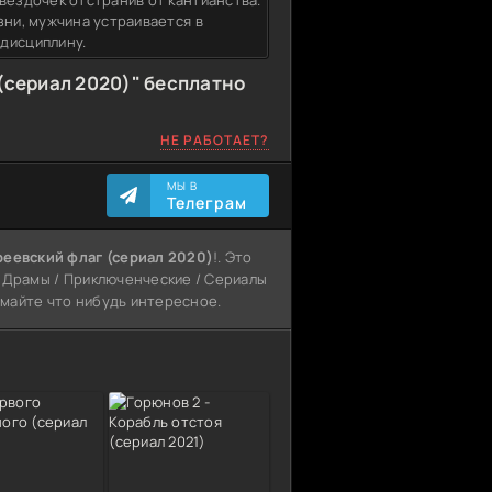
вездочек отстранив от кантианства.
зни, мужчина устраивается в
дисциплину.
(сериал 2020)" бесплатно
НЕ РАБОТАЕТ?
МЫ В
Телеграм
реевский флаг (сериал 2020)
!. Это
/ Драмы / Приключенческие / Сериалы
думайте что нибудь интересное.