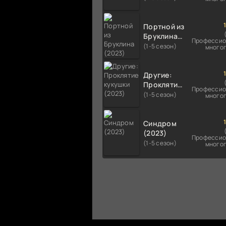
Портной из
Бруклина
Профессио
(2023)
(1-5 сезон)
много
Другие:
Проклятие
Профессио
кукушки
(1-5 сезон)
много
(2023)
Синдром
(2023)
Профессио
(1-5 сезон)
много