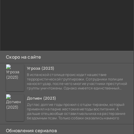
Скоро на сайте
Угроза (2023)
В испанской столице происходит нашествие
террористической группировки. Сотрудники полиции
наносят удар, после чего многие участники преступной
группы уничтожены. Однако имеется единственный
выживший,
Догмен (2023)
Дуглас долгие годы прожил с отцом-тираном, который
применял на парне жестокие методы воспитания. А
дальше отец вообще оставил мальчика на растерзание
бездомным псам. Только собаки оказались намного
Обновления сериалов