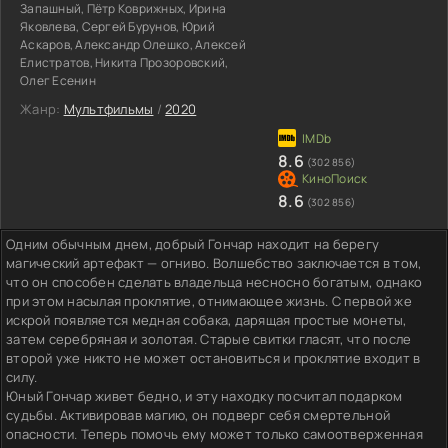
Запашный, Пётр Коврижных, Ирина
Яковлева, Сергей Бурунов, Юрий
Аскаров, Александр Олешко, Алексей
Елистратов, Никита Прозоровский,
Олег Есенин
Жанр:
Мультфильмы
/
2020
8.6
(302 856)
8.6
(302 856)
Одним обычным днем, добрый Гончар находит на берегу
магический артефакт — огниво. Волшебство заключается в том,
что он способен сделать владельца несносно богатым, однако
при этом насылая проклятие, отнимающее жизнь. С первой же
искрой появляется медная собака, дарящая простые монеты,
затем серебряная и золотая. Старые свитки гласят, что после
второй уже никто не может остановиться и проклятие входит в
силу.
Юный Гончар живет бедно, и эту находку посчитал подарком
судьбы. Активировав магию, он подверг себя смертельной
опасности. Теперь помочь ему может только самоотверженная