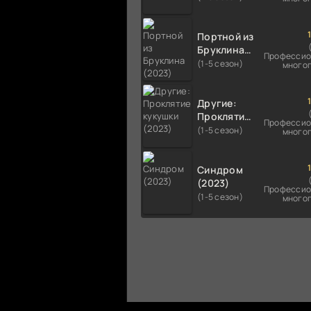
Портной из
Бруклина
Профессио
(2023)
(1-5 сезон)
много
Другие:
Проклятие
Профессио
кукушки
(1-5 сезон)
много
(2023)
Синдром
(2023)
Профессио
(1-5 сезон)
много