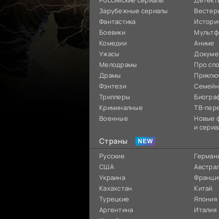
Российские сериалы
Детект
Зарубежные сериалы
Вестер
Фантастика
Истори
Боевики
Мультф
Комедии
Аниме
Ужасы
Докуме
Мелодрамы
Про сп
Драмы
Приклю
Фэнтези
Семей
Триллеры
Биогра
Криминалные
ТВ-пер
Военные
Новые 
и сериа
Страны
Русские
Герман
США
Австра
Украина
Франци
Кахахстан
Китай
Турецкие
Япония
Аргентина
Италия