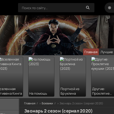
Главная
Лучшие
селенная
Портной из
Другие:
тивена Кинга
На помощь
Бруклина
Проклятие
кукушки
Главная
»
Боевики
» Звонарь 2 сезон (сериал 2020)
Звонарь 2 сезон (сериал 2020)