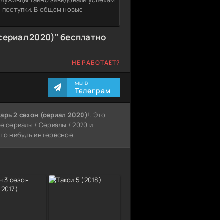
служивцы тайно завидовали успехам
 поступки. В общем новые
сериал 2020)" бесплатно
НЕ РАБОТАЕТ?
МЫ В
Телеграм
арь 2 сезон (сериал 2020)
!. Это
е сериалы / Сериалы / 2020 и
что нибудь интересное.