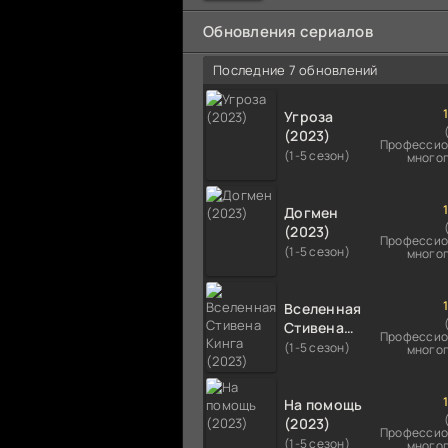
мальчика на растерзание б
псам. Только собаки оказали
Обновления сериалов
намного
Последние 7 обновлений
Угроза
(2023)
Профессио
(1-5 сезон)
много
Догмен
(2023)
Профессио
(1-5 сезон)
много
Вселенная
Стивена
Профессио
Кинга
(1-5 сезон)
много
(2023)
На помощь
(2023)
Профессио
(1-5 сезон)
много