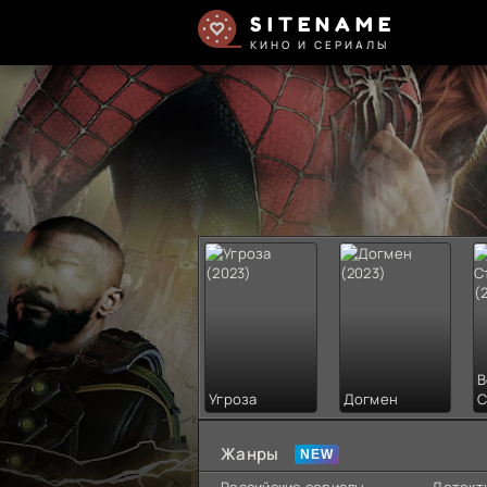
SITENAME
КИНО И СЕРИАЛЫ
В
Угроза
Догмен
С
Жанры