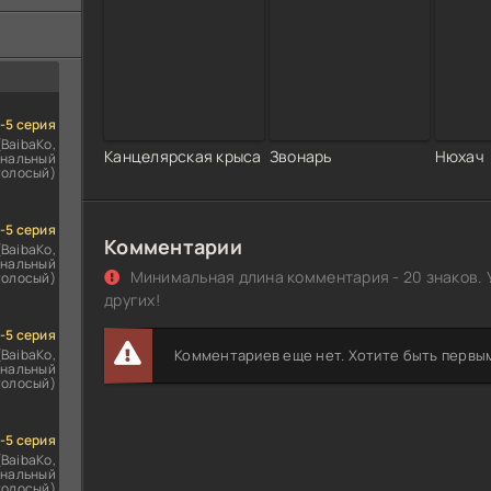
ездомным
сь
1-5 серия
(BaibaKo,
Канцелярская крыса
Звонарь
Нюхач
нальный
голосый)
1-5 серия
Комментарии
(BaibaKo,
нальный
Минимальная длина комментария - 20 знаков. 
голосый)
других!
1-5 серия
(BaibaKo,
Комментариев еще нет. Хотите быть первы
нальный
голосый)
1-5 серия
(BaibaKo,
нальный
голосый)