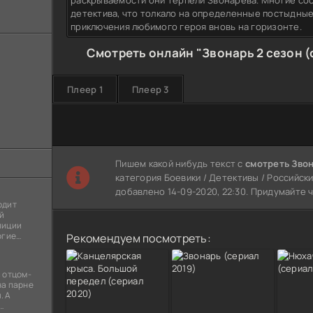
раскрываемости они терпели Звонарева. Многие со
детектива, что толкало на определенные постыдные
приключения любимого героя вновь на горизонте.
Смотреть онлайн "Звонарь 2 сезон (
Плеер 1
Плеер 3
Пишем какой нибудь текст с
смотреть Звон
категория Боевики / Детективы / Российски
добавлено 14-09-2020, 22:30. Придумайте 
одит
й
лиции
огие
Рекомендуем посмотреть:
ы
я
 отцом-
на парне
. А