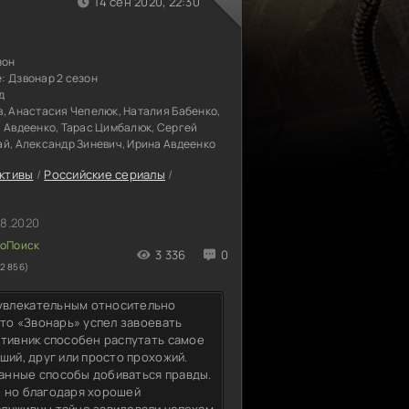
14 сен 2020, 22:30
зон
е:
Дзвонар 2 сезон
д
, Анастасия Чепелюк, Наталия Бабенко,
й Авдеенко, Тарас Цимбалюк, Сергей
ай, Александр Зиневич, Ирина Авдеенко
ктивы
/
Российские сериалы
/
08.2020
3 336
0
2 856)
увлекательным относительно
сто «Звонарь» успел завоевать
ативник способен распутать самое
ший, друг или просто прохожий.
анные способы добиваться правды.
, но благодаря хорошей