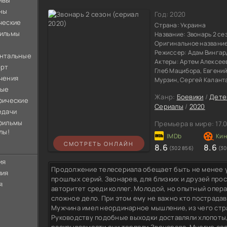
ивы
ны
Год:
2020
ческие
Страна:
Украина
ильмы
Название:
Звонарь 2 се
Оригинальное названи
Режиссер:
Адам Вингар
нтальные
Актеры:
Артем Алексеев
орт
Глеб Мацибора, Евгени
чения
Мурзин, Сергей Калант
ные
Жанр:
Боевики
/
Дете
фические
Сериалы
/
2020
едачи
фильмы
Премьера в мире:
17.
лы!
СМОТРЕТЬ ОНЛАЙН
8.6
8.6
(302 856)
(30
ия
Продолжение телесериала обещает быть не менее 
лия
прошлых серий. Звонарев, для близких и друзей про
я
авторитет среди коллег. Молодой, но опытный опер
сложное дело. При этом ему не важно кто пострадав
Мужчина имел неординарное мышление, из чего стр
Руководству подобные выходки доставляли хлопоты