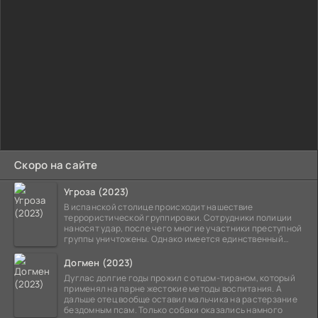
Скоро на сайте
Угроза (2023)
В испанской столице происходит нашествие
террористической группировки. Сотрудники полиции
наносят удар, после чего многие участники преступной
группы уничтожены. Однако имеется единственный
выживший,
Догмен (2023)
Дуглас долгие годы прожил с отцом-тираном, который
применял на парне жестокие методы воспитания. А
дальше отец вообще оставил мальчика на растерзание
бездомным псам. Только собаки оказались намного