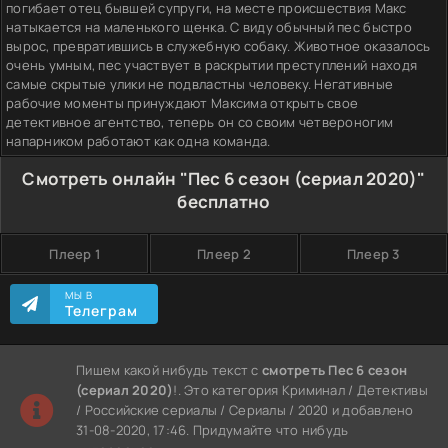
погибает отец бывшей супруги, на месте происшествия Макс
натыкается на маленького щенка. С виду обычный пес быстро
вырос, превратившись в служебную собаку. Животное оказалось
очень умным, пес участвует в раскрытии преступлений находя
самые скрытые улики не подвластны человеку. Негативные
рабочие моменты принуждают Максима открыть свое
детективное агентство, теперь он со своим четвероногим
напарником работают как одна команда.
Смотреть онлайн "Пес 6 сезон (сериал 2020)"
бесплатно
Плеер 1
Плеер 2
Плеер 3
МЫ В
Телеграм
Пишем какой нибудь текст с
смотреть Пес 6 сезон
(сериал 2020)
!. Это категория Криминал / Детективы
/ Российские сериалы / Сериалы / 2020 и добавлено
31-08-2020, 17:46. Придумайте что нибудь