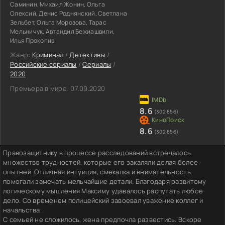
Саминин, Михаил Жонин, Ольга
Олексий, Денис Роднянский, Светлана
Зельбет, Ольга Морозова, Тарас
Мельничук, Автандил Бежиашвили,
Илья Прокопив
Жанр:
Криминал
/
Детективы
/
Российские сериалы
/
Сериалы
/
2020
Премьера в мире:
07.09.2020
8.6
(302 856)
8.6
(302 856)
Правозащитнику в процессе расследований встречалось
множество трудностей, которые его закаляли делая более
опытней. Отличная интуиция, смекалка и внимательность
помогали замечать мельчайшие детали. Благодаря развитому
логическому мышления Максиму удавалось распутать любое
дело. Со временем полицейский завоевал уважение коллег и
начальства.
С семьей не сложилось, жена предпочла развестись. Вскоре