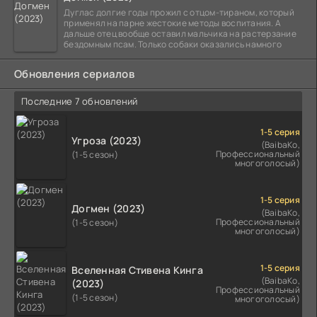
Дуглас долгие годы прожил с отцом-тираном, который
применял на парне жестокие методы воспитания. А
дальше отец вообще оставил мальчика на растерзание
бездомным псам. Только собаки оказались намного
Обновления сериалов
Последние 7 обновлений
1-5 серия
Угроза (2023)
(BaibaKo,
Профессиональный
(1-5 сезон)
многоголосый)
1-5 серия
Догмен (2023)
(BaibaKo,
Профессиональный
(1-5 сезон)
многоголосый)
1-5 серия
Вселенная Стивена Кинга
(BaibaKo,
(2023)
Профессиональный
(1-5 сезон)
многоголосый)