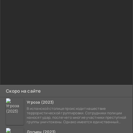
Скоро на сайте
Угроза (2023)
В испанской столице происходит нашествие
террористической группировки. Сотрудники полиции
наносят удар, после чего многие участники преступной
группы уничтожены. Однако имеется единственный
выживший,
Догмен (2023)