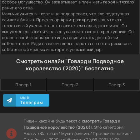
особое могущество. Он захватывает в плен мать героя и тяжело
ранит его отца.
Мальчик учится в школе и не подозревает, что зло подступило
слишком близко. Профессор Армитраж предсказал, что его
талантливый ученик станет спасителем подводного мира. Он
вынужден согласиться на все условия опасного преступника. Он
должен пройти серьезное испытание и стать достойным
победителем. Ради спасения всего царства он готов рисковать
собственной жизнью и потерять уникальный дар.
Смотреть онлайн "Говард и Подводное
королевство (2020)" бесплатно
Плеер 1
Плеер 2
Плеер 3
МЫ В
Телеграм
Пишем какой нибудь текст с
смотреть Говард и
Подводное королевство (2020)
!. Это категория
Ужасы / Фэнтези / Мультфильмы / Приключенческие /
Семейные / 2020 и добавлено 22-06-2021, 14:20.