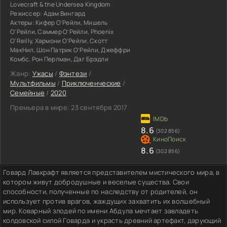
Lovecraft & the Undersea Kingdom
Режиссер:
Адам Вингард
Актеры:
Кифер О'Рейли, Мишель
О'Рейли, Саммер О'Рейли, Phoenix
O'Reilly, Хармони О'Рейли, Скотт
МакНил, Шон Патрик О'Рейли, Джеффри
Комбс, Рон Перлман, Даг Брэдли
Жанр:
Ужасы
/
Фэнтези
/
Мультфильмы
/
Приключенческие
/
Семейные
/
2020
Премьера в мире:
23 сентября 2017
8.6
(302 856)
8.6
(302 856)
Говард Лавкрафт является представителем мистического мира, в
котором живут добродушные и веселые существа. Свои
способности, полученные по наследству от родителей, он
использует против врагов, жаждущих захватить их волшебный
мир. Коварный злодей по имени Абдула мечтает завладеть
колдовской силой Говарда и украсть древний артефакт, дарующий