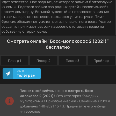
ждет ответственное задание, от которого зависит благополучие
их семьи. Родители забыли про родных детей и посвятили себя
новому домочадцу. Большой пушистый кот отвлекает внимание
отца и матери, он постоянно находится у них на руках. Тим и
Френсис объединяют усилия против ненавистного врага. Усатое
создание принимает вызов и намерено отстаивать право на
собственную территорию.
Смотреть онлайн "Босс-молокосос 2 (2021)"
бесплатно
Плеер 1
Плеер 2
Плеер 3
Трейлер
МЫ В
Телеграм
Пишем какой нибудь текст с
смотреть Босс-
молокосос 2 (2021)
!. Это категория Комедии /
Мультфильмы / Приключенческие / Семейные / 2021 и
добавлено 1-10-2021, 16:43. Придумайте что нибудь
интересное.