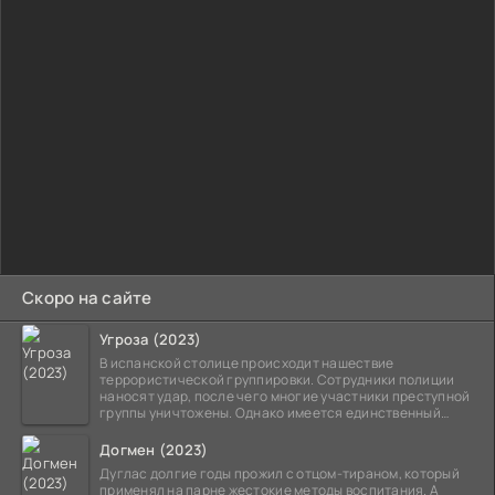
Скоро на сайте
Угроза (2023)
В испанской столице происходит нашествие
террористической группировки. Сотрудники полиции
наносят удар, после чего многие участники преступной
группы уничтожены. Однако имеется единственный
выживший,
Догмен (2023)
Дуглас долгие годы прожил с отцом-тираном, который
применял на парне жестокие методы воспитания. А