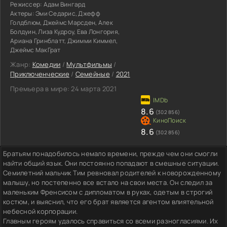
Режиссер:
Адам Вингард
Актеры:
Эми Седарис, Джефф
Голдблюм, Джеймс Марсден, Алек
Болдуин, Лиза Кудроу, Ева Лонгория,
Ариана Гринблатт, Джимми Киммел,
Джеймс МакГрат
Жанр:
Комедии
/
Мультфильмы
/
Приключенческие
/
Семейные
/
2021
Премьера в мире:
24 марта 2021
8.6
(302 856)
8.6
(302 856)
Братьям понадобилось немало времени, прежде чем они смогли
найти общий язык. Они постоянно попадают в смешные ситуации.
Семилетний мальчик Тим ревновал родителей к новорожденному
малышу, но постепенно все встало на свои места. Он следил за
маленьким Френсисом с дипломатом в руках, одетым в строгий
костюм, и выяснил, что его брат является агентом влиятельной
небесной корпорации.
Главным героям удалось справиться со всеми разногласиями. Их