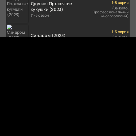
1-5 серия
Другие: Проклятие
(BaibaKo,
кукушки (2023)
Профессиональный
(1-5 сезон)
многоголосый)
1-5 серия
Синдром (2023)
(BaibaKo,
Профессиональный
(1-5 сезон)
многоголосый)