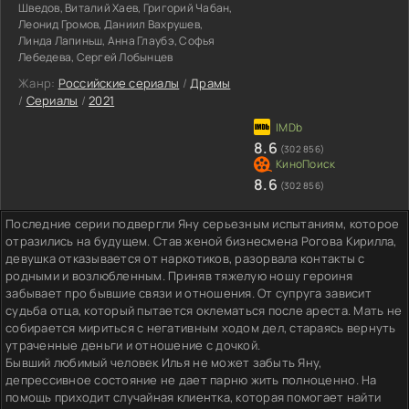
Шведов, Виталий Хаев, Григорий Чабан,
Леонид Громов, Даниил Вахрушев,
Линда Лапиньш, Анна Глаубэ, Софья
Лебедева, Сергей Лобынцев
Жанр:
Российские сериалы
/
Драмы
/
Сериалы
/
2021
8.6
(302 856)
8.6
(302 856)
Последние серии подвергли Яну серьезным испытаниям, которое
отразились на будущем. Став женой бизнесмена Рогова Кирилла,
девушка отказывается от наркотиков, разорвала контакты с
родными и возлюбленным. Приняв тяжелую ношу героиня
забывает про бывшие связи и отношения. От супруга зависит
судьба отца, который пытается оклематься после ареста. Мать не
собирается мириться с негативным ходом дел, стараясь вернуть
утраченные деньги и отношение с дочкой.
Бывший любимый человек Илья не может забыть Яну,
депрессивное состояние не дает парню жить полноценно. На
помощь приходит случайная клиентка, которая помогает найти