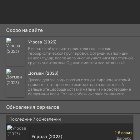
Скоро на сайте
Угроза (2023)
В испанской столице происходит нашествие
террористической группировки. Сотрудники полиции
наносят удар, после чего многие участники преступной
группы уничтожены. Однако имеется единственный
выживший,
Догмен (2023)
Дуглас долгие годы прожил с отцом-тираном, который
применял на парне жестокие методы воспитания. А
дальше отец вообще оставил мальчика на растерзание
бездомным псам. Только собаки оказались намного
Обновления сериалов
Последние 7 обновлений
1-5 серия
Угроза (2023)
(BaibaKo,