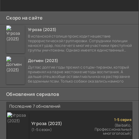
Скоро на сайте
Угроза (2023)
В испанской столице происходит нашествие
террористической группировки. Сотрудники полиции
наносят удар, после чего многие участники преступной
группы уничтожены. Однако имеется единственный
выживший,
Догмен (2023)
Дуглас долгие годы прожил с отцом-тираном, который
применял на парне жестокие методы воспитания. А
дальше отец вообще оставил мальчика на растерзание
бездомным псам. Только собаки оказались намного
Обновления сериалов
Последние 7 обновлений
1-5 серия
Угроза (2023)
(BaibaKo,
Профессиональный
(1-5 сезон)
многоголосый)