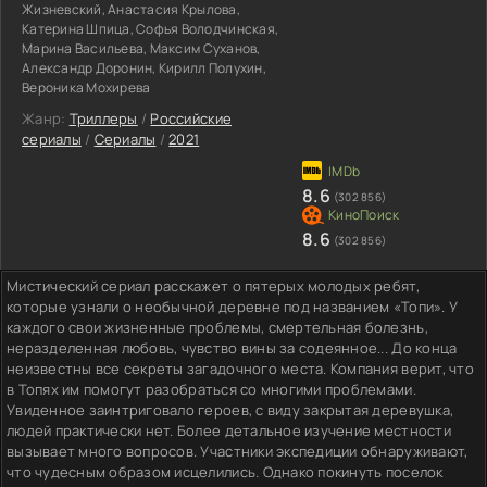
Жизневский, Анастасия Крылова,
Катерина Шпица, Софья Володчинская,
Марина Васильева, Максим Суханов,
Александр Доронин, Кирилл Полухин,
Вероника Мохирева
Жанр:
Триллеры
/
Российские
сериалы
/
Сериалы
/
2021
8.6
(302 856)
8.6
(302 856)
Мистический сериал расскажет о пятерых молодых ребят,
которые узнали о необычной деревне под названием «Топи». У
каждого свои жизненные проблемы, смертельная болезнь,
неразделенная любовь, чувство вины за содеянное... До конца
неизвестны все секреты загадочного места. Компания верит, что
в Топях им помогут разобраться со многими проблемами.
Увиденное заинтриговало героев, с виду закрытая деревушка,
людей практически нет. Более детальное изучение местности
вызывает много вопросов. Участники экспедиции обнаруживают,
что чудесным образом исцелились. Однако покинуть поселок