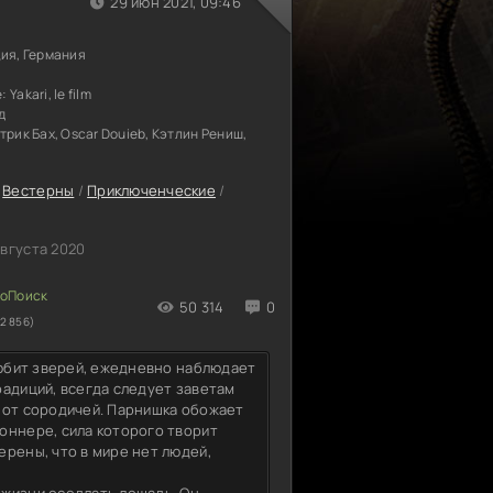
29 июн 2021, 09:46
ия, Германия
е:
Yakari, le film
д
трик Бах, Oscar Douieb, Кэтлин Рениш,
/
Вестерны
/
Приключенческие
/
августа 2020
50 314
0
2 856)
любит зверей, ежедневно наблюдает
радиций, всегда следует заветам
 от сородичей. Парнишка обожает
оннере, сила которого творит
ерены, что в мире нет людей,