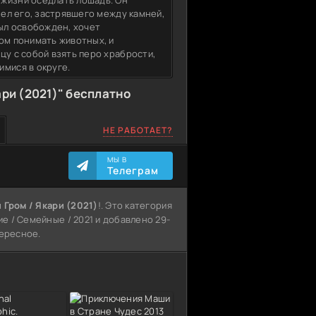
 жизни оседлать лошадь. Он
шел его, застрявшего между камней,
был освобожден, хочет
ом понимать животных, и
цу с собой взять перо храбрости,
имися в округе.
ари (2021)" бесплатно
НЕ РАБОТАЕТ?
МЫ В
Телеграм
 Гром / Якари (2021)
!. Это категория
е / Семейные / 2021 и добавлено 29-
тересное.