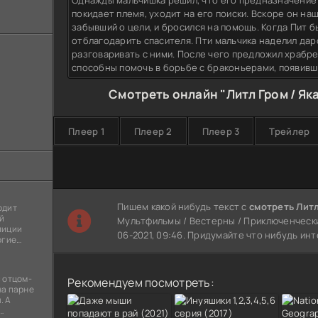
Однажды мальчишка решил, что его предназначение
покидает племя, уходит на его поиски. Вскоре он на
забывший о цели, и бросился на помощь. Когда Пит 
отблагодарить спасителя. Пти мальчика наделил дар
разговаривать с ними. После чего предложил храбре
способны помочь в борьбе с браконьерами, появивш
Смотреть онлайн "Литл Гром / Як
Плеер 1
Плеер 2
Плеер 3
Трейлер
Пишем какой нибудь текст с
смотреть Литл
одит
й
Мультфильмы / Вестерны / Приключенчески
лиции
06-2021, 09:46. Придумайте что нибудь ин
огие
ы
я
 отцом-
Рекомендуем посмотреть:
на парне
. А