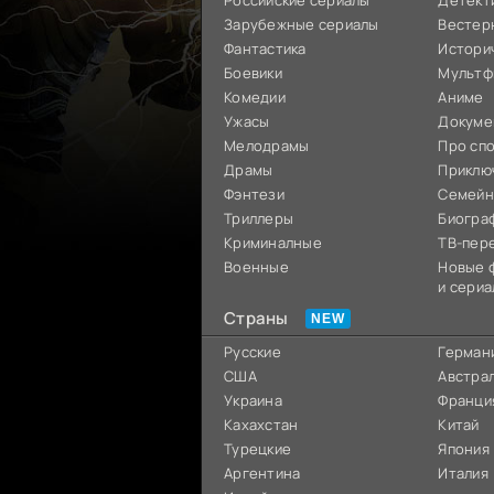
Российские сериалы
Детект
Зарубежные сериалы
Вестер
Фантастика
Истори
Боевики
Мультф
Комедии
Аниме
Ужасы
Докуме
Мелодрамы
Про сп
Драмы
Приклю
Фэнтези
Семей
Триллеры
Биогра
Криминалные
ТВ-пер
Военные
Новые 
и сериа
Страны
Русские
Герман
США
Австра
Украина
Франци
Кахахстан
Китай
Турецкие
Япония
Аргентина
Италия