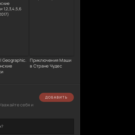
l Geographic.
Приключения Маши
нские
в Стране Чудес
ки
ДОБАВИТЬ
Уважайте себя и
м?