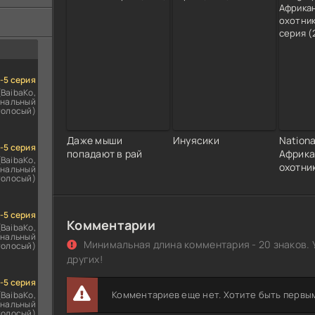
ездомным
сь
1-5 серия
(BaibaKo,
нальный
голосый)
Даже мыши
Инуясики
Nationa
1-5 серия
попадают в рай
Африка
(BaibaKo,
охотни
нальный
голосый)
1-5 серия
Комментарии
(BaibaKo,
нальный
Минимальная длина комментария - 20 знаков. 
голосый)
других!
1-5 серия
Комментариев еще нет. Хотите быть первы
(BaibaKo,
нальный
голосый)