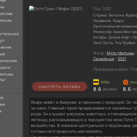
ивы
ны
Год:
2021
ческие
Страна:
Бельгия, Франц
ильмы
Название:
Якари
Оригинальное названи
Режиссер:
Адам Вингар
нтальные
Актеры:
Диана Амфт, Па
орт
Ханс Зигль, Том Труфье
чения
Жанр:
Мультфильмы
ные
Семейные
/
2021
фические
едачи
Премьера в мире:
12 
фильмы
лы!
СМОТРЕТЬ ОНЛАЙН
8.6
8.6
(302 856)
(30
ия
Якари живет в Америке, в гармонии с природой. Он 
лия
за ними. Главный герой придерживается семейных т
я
рода. Он слушает рассказы животных, отличающихся
легенду, рассказывающую о породистом коне Пите Т
волшебство. В племени центрального персонажа, ув
готовых его приручить или поймать.