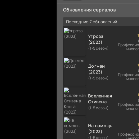
мальчика на растерзание б
псам. Только собаки оказали
Обновления сериалов
намного
Последние 7 обновлений
Угроза
(2023)
Профессио
(1-5 сезон)
много
Догмен
(2023)
Профессио
(1-5 сезон)
много
Вселенная
Стивена
Профессио
Кинга
(1-5 сезон)
много
(2023)
На помощь
(2023)
Профессио
(1-5 сезон)
много