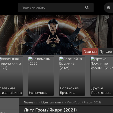
Главная
Лучшие
селенная
Портной из
Другие:
тивена Кинга
На помощь
Бруклина
Проклятие
кукушки
Главная
»
Мультфильмы
» Литл Гром / Якари (2021)
Литл Гром / Якари (2021)