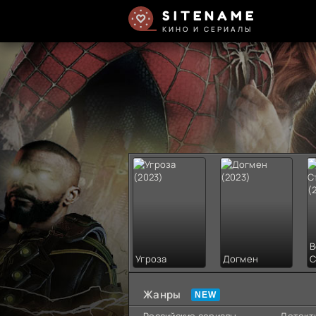
SITENAME
КИНО И СЕРИАЛЫ
В
Угроза
Догмен
С
Жанры