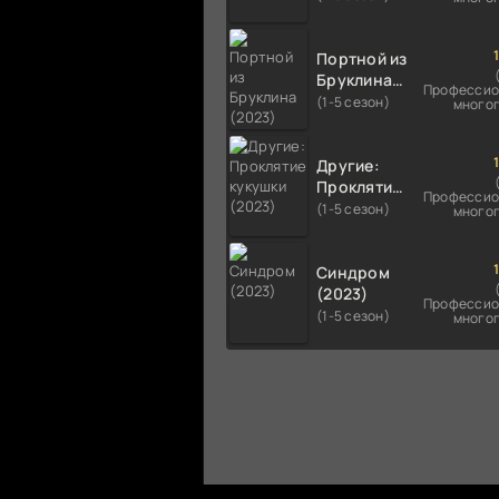
Портной из
Бруклина
Профессио
(2023)
(1-5 сезон)
много
Другие:
Проклятие
Профессио
кукушки
(1-5 сезон)
много
(2023)
Синдром
(2023)
Профессио
(1-5 сезон)
много