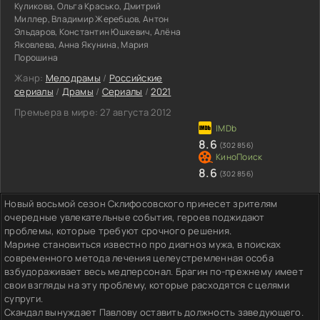
Куликова, Ольга Красько, Дмитрий
Миллер, Владимир Жеребцов, Антон
Эльдаров, Константин Юшкевич, Алёна
Яковлева, Анна Якунина, Мария
Порошина
Жанр:
Мелодрамы
/
Российские
сериалы
/
Драмы
/
Сериалы
/
2021
Премьера в мире:
27 августа 2012
8.6
(302 856)
8.6
(302 856)
Новый восьмой сезон Склифосовского принесет зрителям
очередные увлекательные события, героев поджидают
проблемы, которые требуют срочного решения.
Марине становиться известно про диагноз мужа, в поисках
современного метода лечения целеустремленная особа
взбудораживает весь медперсонал. Брагин по-прежнему имеет
свои взгляды на эту проблему, которые расходятся с целями
супруги.
Скандал вынуждает Павлову оставить должность заведующего.