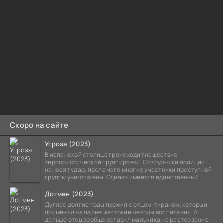
Скоро на сайте
Угроза (2023)
В испанской столице происходит нашествие
террористической группировки. Сотрудники полиции
наносят удар, после чего многие участники преступной
группы уничтожены. Однако имеется единственный
выживший,
Догмен (2023)
Дуглас долгие годы прожил с отцом-тираном, который
применял на парне жестокие методы воспитания. А
дальше отец вообще оставил мальчика на растерзание