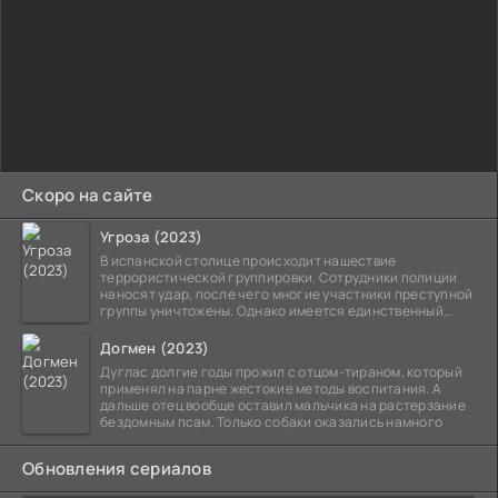
Скоро на сайте
Угроза (2023)
В испанской столице происходит нашествие
террористической группировки. Сотрудники полиции
наносят удар, после чего многие участники преступной
группы уничтожены. Однако имеется единственный
выживший,
Догмен (2023)
Дуглас долгие годы прожил с отцом-тираном, который
применял на парне жестокие методы воспитания. А
дальше отец вообще оставил мальчика на растерзание
бездомным псам. Только собаки оказались намного
Обновления сериалов