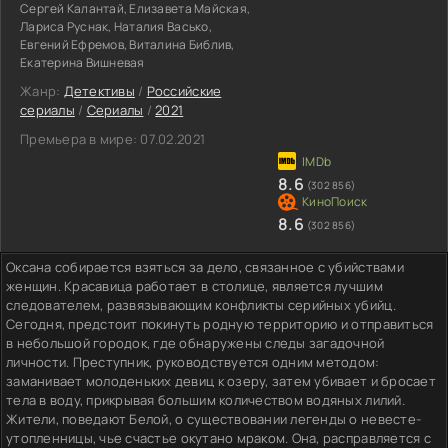
Сергей Калантай, Елизавета Майская,
Лариса Руснак, Наталия Васько,
Евгений Ефремов, Виталина Библив,
Екатерина Вишневая
Жанр:
Детективы
/
Российские
сериалы
/
Сериалы
/
2021
Премьера в мире:
07.02.2021
8.6
(302 856)
8.6
(302 856)
Оксана собирается взяться за дело, связанное с убийствами
женщин. Красавица работает в столице, является лучшим
следователем, развязывающим конфликты серийных убийц.
Сегодня, предстоит покинуть родную территорию и отправиться
в небольшой городок, где обнаружены следы загадочной
личности. Преступник, руководствуется одним методом:
заманивает молоденьких девиц к озеру, затем убивает и бросает
тела в воду, прикрывая большим количеством водяных лилий.
Жители, поведают Белой, о существовании легенды о невесте-
утопленницы, чье счастье окутано мраком. Она, расправляется с