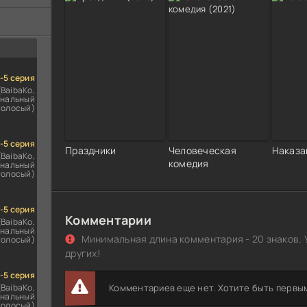
ездомным
сь
1-5 серия
(BaibaKo,
нальный
голосый)
1-5 серия
Праздники
Человеческая
Наказа
(BaibaKo,
комедия
нальный
голосый)
1-5 серия
Комментарии
(BaibaKo,
нальный
Минимальная длина комментария - 20 знаков. 
голосый)
других!
1-5 серия
(BaibaKo,
Комментариев еще нет. Хотите быть первы
нальный
голосый)