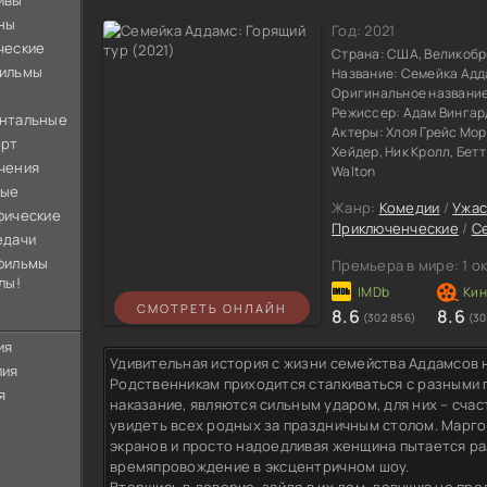
ивы
ны
Год:
2021
ческие
Страна:
США, Великобр
ильмы
Название:
Семейка Адд
Оригинальное названи
Режиссер:
Адам Вингар
нтальные
Актеры:
Хлоя Грейс Мор
орт
Хейдер, Ник Кролл, Бет
чения
Walton
ные
Жанр:
Комедии
/
Ужа
фические
Приключенческие
/
С
едачи
фильмы
Премьера в мире:
1 о
лы!
СМОТРЕТЬ ОНЛАЙН
8.6
8.6
(302 856)
(30
ия
Удивительная история с жизни семейства Аддамсов 
лия
Родственникам приходится сталкиваться с разными 
я
наказание, являются сильным ударом, для них – сч
увидеть всех родных за праздничным столом. Марго
экранов и просто надоедливая женщина пытается ра
времяпровождение в эксцентричном шоу.