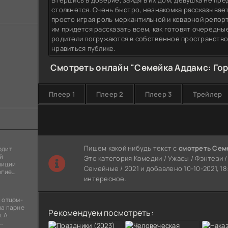
Втершись в доверие, зайдя в их дом, девушка не пр
столкнется. Очень быстро, незнакомка рассказывает
просто играя роль меркантильной и коварной репор
им придется рассказать всем, как готовят очередные
родители погружаются в собственное пространство 
нравиться публике.
Смотреть онлайн "Семейка Аддамс: Гор
Плеер 1
Плеер 2
Плеер 3
Трейлер
Пишем какой нибудь текст с
смотреть Семе
одит
й
Это категория Комедии / Ужасы / Фэнтези 
лиции
Семейные / 2021 и добавлено 10-10-2021, 1
огие
интересное.
ы
я
 отцом-
на парне
Рекомендуем посмотреть:
. А