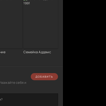
ние
Семейка Аддамс
ДОБАВИТЬ
Уважайте себя и
м?