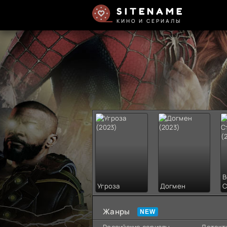
SITENAME
КИНО И СЕРИАЛЫ
В
Угроза
Догмен
С
Жанры