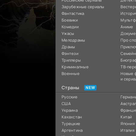
Российские сериалы
Детект
Зарубежные сериалы
Вестер
Фантастика
Истори
Боевики
Мультф
Комедии
Аниме
Ужасы
Докуме
Мелодрамы
Про сп
Драмы
Приклю
Фэнтези
Семей
Триллеры
Биогра
Криминалные
ТВ-пер
Военные
Новые 
и сериа
Страны
Русские
Герман
США
Австра
Украина
Франци
Кахахстан
Китай
Турецкие
Япония
Аргентина
Италия