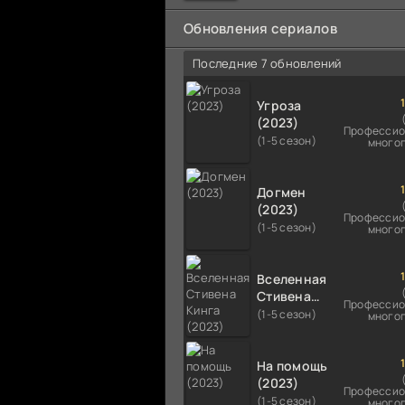
мальчика на растерзание б
псам. Только собаки оказали
Обновления сериалов
намного
Последние 7 обновлений
Угроза
(2023)
Профессио
(1-5 сезон)
много
Догмен
(2023)
Профессио
(1-5 сезон)
много
Вселенная
Стивена
Профессио
Кинга
(1-5 сезон)
много
(2023)
На помощь
(2023)
Профессио
(1-5 сезон)
много