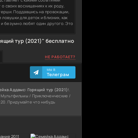
едставляет с какими событиями
 о своих восхищениях к их роду,
терши. Поддавшись на провокации,
 ловушки для деток и близких, как
и безумно любят один другого. Это
ящий тур (2021)" бесплатно
НЕ РАБОТАЕТ?
МЫ В
Телеграм
йка Аддамс: Горящий тур (2021)
!.
/ Мультфильмы / Приключенческие /
8:20. Придумайте что нибудь