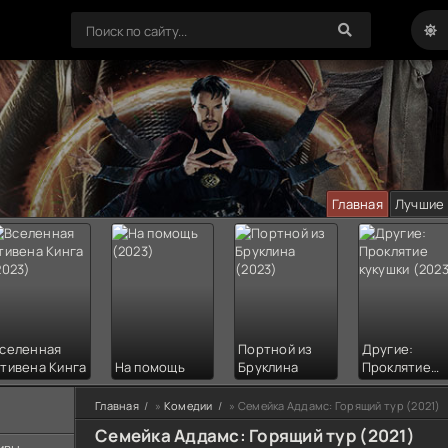
Главная
Лучшие
селенная
Портной из
Другие:
тивена Кинга
На помощь
Бруклина
Проклятие
кукушки
Главная
»
Комедии
» Семейка Аддамс: Горящий тур (2021)
Семейка Аддамс: Горящий тур (2021)