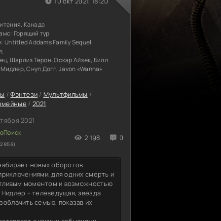
10 окт 2021, 18:20
итания, Канада
амс: Горящий тур
е:
Untitled Addams Family Sequel
д
ец, Шарлиз Терон, Оскар Айзек, Билл
т Мидлер, Снуп Догг, Javon «Wanna»
сы
/
Фэнтези
/
Мультфильмы
/
емейные
/
2021
ктября 2021
2 198
0
2 856)
набирает новых оборотов.
приключениями, для одних смерть и
астливым моментом и возможностью
 Нидлер – телеведущая, звезда
зоблачить семью, показав их