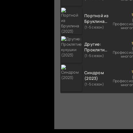
Портной из
Бруклина
Профессио
(2023)
(1-5 сезон)
много
Другие:
Проклятие
Профессио
кукушки
(1-5 сезон)
много
(2023)
Синдром
(2023)
Профессио
(1-5 сезон)
много