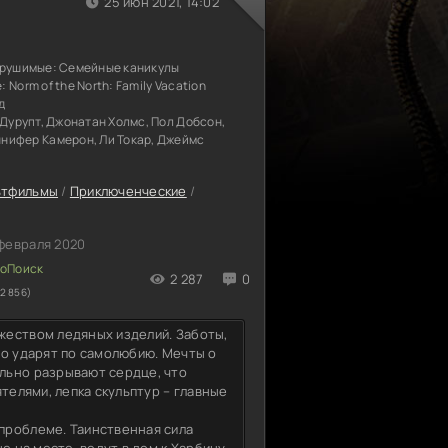
25 июн 2021, 14:02
крушимые: Семейные каникулы
е:
Norm of the North: Family Vacation
д
 Дурупт, Джонатан Холмс, Пол Добсон,
нифер Камерон, Ли Токар, Джеймс
ьтфильмы
/
Приключенческие
/
февраля 2020
2 287
0
2 856)
жеством ледяных изделий. Заботы,
но ударят по самолюбию. Мечты о
льно разрывают сердце, что
телями, лепка скульптур – главные
проблеме. Таинственная сила