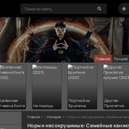
Главная
Лучшие
селенная
Портной из
Другие:
тивена Кинга
На помощь
Бруклина
Проклятие
кукушки
Главная
»
Комедии
» Норм и несокрушимые: Семейные кани
Норм и несокрушимые: Семейные каник