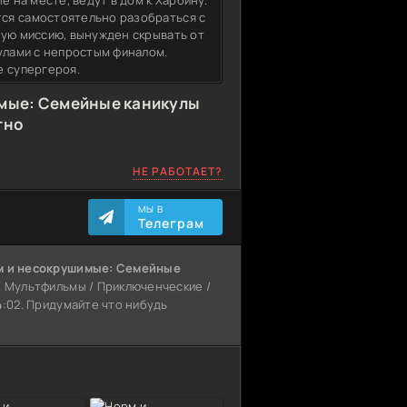
е на месте, ведут в дом к Харбину.
ся самостоятельно разобраться с
ную миссию, вынужден скрывать от
кулами с непростым финалом.
е супергероя.
имые: Семейные каникулы
тно
НЕ РАБОТАЕТ?
МЫ В
Телеграм
м и несокрушимые: Семейные
 / Мультфильмы / Приключенческие /
4:02. Придумайте что нибудь