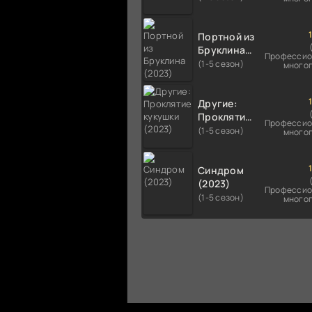
Портной из
Бруклина
Профессио
(2023)
(1-5 сезон)
много
Другие:
Проклятие
Профессио
кукушки
(1-5 сезон)
много
(2023)
Синдром
(2023)
Профессио
(1-5 сезон)
много