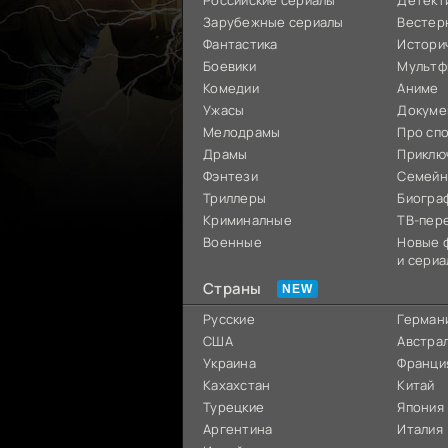
Российские сериалы
Детект
Зарубежные сериалы
Вестер
Фантастика
Истори
Боевики
Мультф
Комедии
Аниме
Ужасы
Докуме
Мелодрамы
Про сп
Драмы
Приклю
Фэнтези
Семей
Триллеры
Биогра
Криминалные
ТВ-пер
Военные
Новые 
и сериа
Страны
Русские
Герман
США
Австра
Украина
Франци
Кахахстан
Китай
Турецкие
Япония
Аргентина
Италия