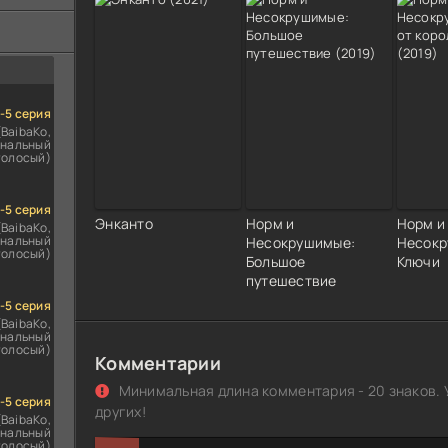
ездомным
сь
1-5 серия
(BaibaKo,
нальный
голосый)
1-5 серия
Энканто
Норм и
Норм и
(BaibaKo,
нальный
Несокрушимые:
Несокр
голосый)
Большое
Ключи
путешествие
1-5 серия
(BaibaKo,
нальный
голосый)
Комментарии
Минимальная длина комментария - 20 знаков. 
1-5 серия
других!
(BaibaKo,
нальный
голосый)