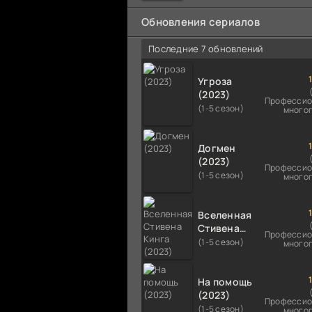
мальчика на растерзание б
псам. Только собаки оказали
Обновления сериалов
намного
Последние 7 обновлений
Угроза
(2023)
Профессио
(1-5 сезон)
много
Догмен
(2023)
Профессио
(1-5 сезон)
много
Вселенная
Стивена
Профессио
Кинга
(1-5 сезон)
много
(2023)
На помощь
(2023)
Профессио
(1-5 сезон)
много