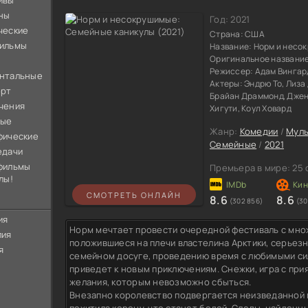
ивы
ны
Год:
2021
ческие
Страна:
США
ильмы
Название:
Норм и несо
Оригинальное названи
Режиссер:
Адам Вингар
нтальные
Актеры:
Эндрю То, Лиза
орт
Брайан Драммонд, Джен
чения
Хигути, Коул Ховард
ные
Жанр:
Комедии
/
Мул
фические
Семейные
/
2021
едачи
фильмы
Премьера в мире:
25 
лы!
СМОТРЕТЬ ОНЛАЙН
8.6
8.6
(302 856)
(30
ия
Норм мечтает провести очередной фестиваль с мно
лия
положившиеся на плечи властелина Арктики, серьез
я
семейном досуге, проведению время с любимыми си
приведет к новым приключениям. Снежки, игра с прия
желания, которым невозможно сбыться.
Внезапно королевство подвергается неизведанной 