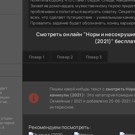
похитила корону, что станет бедой. Следы, найденны
Захватив домочадцев, мужественному герою придет
проблемами и попытаться выиграть схватку. Секрет
всех, что сделает путешествие – уникальными кани
Провалить задание будет обозначать, конец карьер
Смотреть онлайн "Норм и несокруш
(2021)" беспла
Плеер 1
Плеер 2
Плеер 3
одит
Пишем какой нибудь текст с
смотреть Нор
й
каникулы (2021)
!. Это категория Комедии
лиции
Семейные / 2021 и добавлено 25-06-2021, 1
огие
ы
интересное.
я
 отцом-
на парне
Рекомендуем посмотреть:
. А