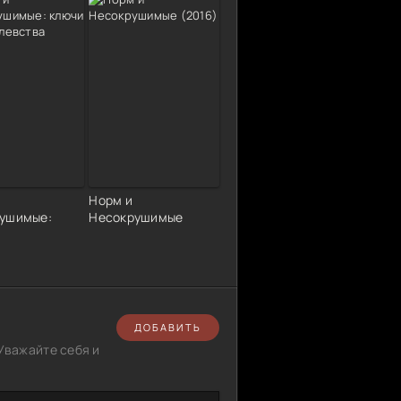
Норм и
ушимые:
Несокрушимые
ДОБАВИТЬ
Уважайте себя и