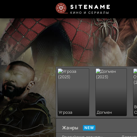
SITENAME
КИНО И СЕРИАЛЫ
В
Угроза
Догмен
С
Жанры