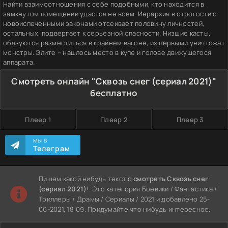
Найти взаимоотношения с себе подобными, кто находится в
замкнутом помещении удастся не всем. Иерархия в строгости с
новоиспеченными законами отсеивает половину личностей,
остальных, подвергает к серьезной опасности. Низшие касты,
обязуются разместиться в крайнем вагоне, их первыми уничтожат
монстры. Элите – нашлось место в купе и голове движущегося
аппарата.
Смотреть онлайн "Сквозь снег (сериал 2021)"
бесплатно
Плеер 1
Плеер 2
Плеер 3
МЫ В
Телеграм
Пишем какой нибудь текст с
смотреть Сквозь снег
(сериал 2021)
!. Это категория Боевики / Фантастика /
Триллеры / Драмы / Сериалы / 2021 и добавлено 25-
06-2021, 18:09. Придумайте что нибудь интересное.