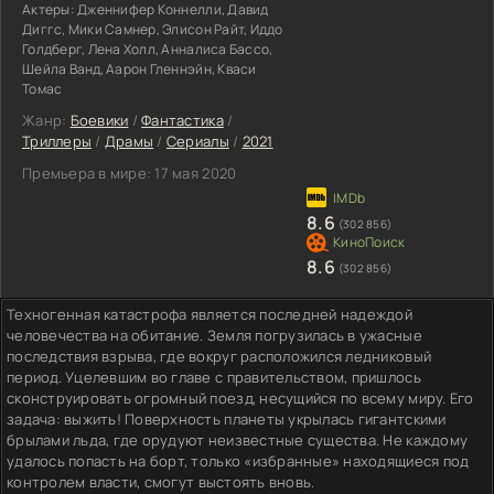
Актеры:
Дженнифер Коннелли, Давид
Диггс, Мики Самнер, Элисон Райт, Иддо
Голдберг, Лена Холл, Анналиса Бассо,
Шейла Ванд, Аарон Гленнэйн, Кваси
Томас
Жанр:
Боевики
/
Фантастика
/
Триллеры
/
Драмы
/
Сериалы
/
2021
Премьера в мире:
17 мая 2020
8.6
(302 856)
8.6
(302 856)
Техногенная катастрофа является последней надеждой
человечества на обитание. Земля погрузилась в ужасные
последствия взрыва, где вокруг расположился ледниковый
период. Уцелевшим во главе с правительством, пришлось
сконструировать огромный поезд, несущийся по всему миру. Его
задача: выжить! Поверхность планеты укрылась гигантскими
брылами льда, где орудуют неизвестные существа. Не каждому
удалось попасть на борт, только «избранные» находящиеся под
контролем власти, смогут выстоять вновь.