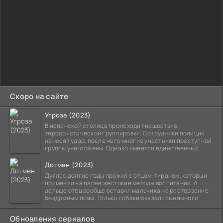
Скоро на сайте
Угроза (2023)
В испанской столице происходит нашествие
террористической группировки. Сотрудники полиции
наносят удар, после чего многие участники преступной
группы уничтожены. Однако имеется единственный
выживший,
Догмен (2023)
Дуглас долгие годы прожил с отцом-тираном, который
применял на парне жестокие методы воспитания. А
дальше отец вообще оставил мальчика на растерзание
бездомным псам. Только собаки оказались намного
Обновления сериалов