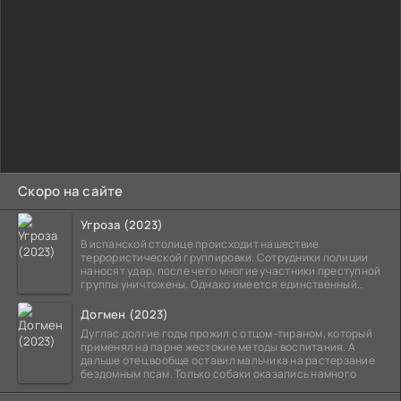
Скоро на сайте
Угроза (2023)
В испанской столице происходит нашествие
террористической группировки. Сотрудники полиции
наносят удар, после чего многие участники преступной
группы уничтожены. Однако имеется единственный
выживший,
Догмен (2023)
Дуглас долгие годы прожил с отцом-тираном, который
применял на парне жестокие методы воспитания. А
дальше отец вообще оставил мальчика на растерзание
бездомным псам. Только собаки оказались намного