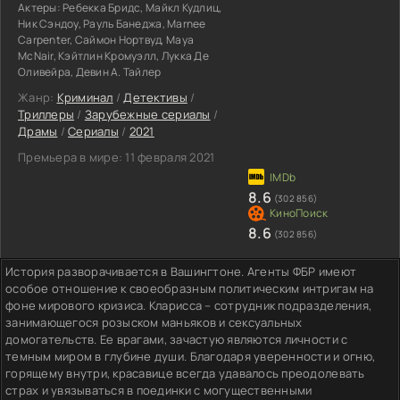
Актеры:
Ребекка Бридс, Майкл Кудлиц,
Ник Сэндоу, Рауль Банеджа, Marnee
Carpenter, Саймон Нортвуд, Maya
McNair, Кэйтлин Кромуэлл, Лукка Де
Оливейра, Девин А. Тайлер
Жанр:
Криминал
/
Детективы
/
Триллеры
/
Зарубежные сериалы
/
Драмы
/
Сериалы
/
2021
Премьера в мире:
11 февраля 2021
8.6
(302 856)
8.6
(302 856)
История разворачивается в Вашингтоне. Агенты ФБР имеют
особое отношение к своеобразным политическим интригам на
фоне мирового кризиса. Кларисса – сотрудник подразделения,
занимающегося розыском маньяков и сексуальных
домогательств. Ее врагами, зачастую являются личности с
темным миром в глубине души. Благодаря уверенности и огню,
горящему внутри, красавице всегда удавалось преодолевать
страх и увязываться в поединки с могущественными