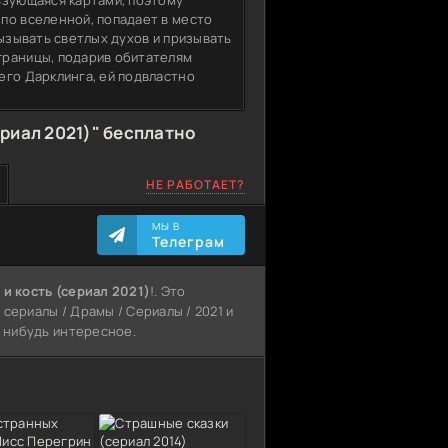
ьзующаяся картами, поэтому
по вселенной, попадает в место
вызывать светлых духов и призывать
границы, подарив обитателям
его Дарклинга, ей подвластно
ериал 2021)" бесплатно
НЕ РАБОТАЕТ?
МЫ В
Телеграм
 и кость (сериал 2021)
!. Это
сериалы / Драмы / Сериалы / 2021 и
о нибудь интересное.