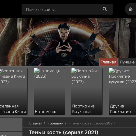
Главная
Лучшие
селенная
Портной из
Другие:
тивена Кинга
На помощь
Бруклина
Проклятие
кукушки
Главная
»
Боевики
» Тень и кость (сериал 2021)
Тень и кость (сериал 2021)