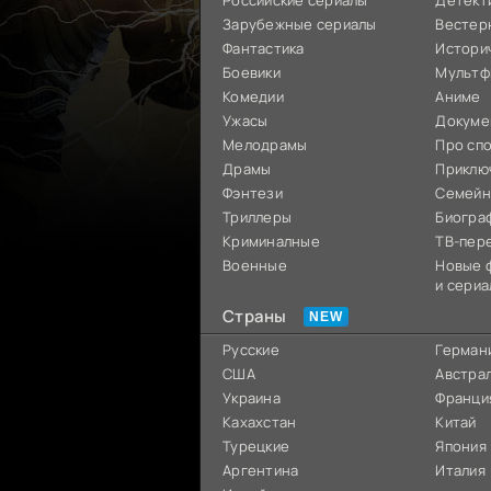
Российские сериалы
Детект
Зарубежные сериалы
Вестер
Фантастика
Истори
Боевики
Мультф
Комедии
Аниме
Ужасы
Докуме
Мелодрамы
Про сп
Драмы
Приклю
Фэнтези
Семей
Триллеры
Биогра
Криминалные
ТВ-пер
Военные
Новые 
и сериа
Страны
Русские
Герман
США
Австра
Украина
Франци
Кахахстан
Китай
Турецкие
Япония
Аргентина
Италия