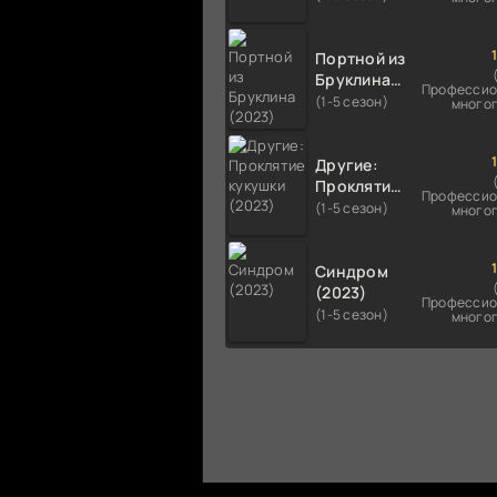
Портной из
Бруклина
Профессио
(2023)
(1-5 сезон)
много
Другие:
Проклятие
Профессио
кукушки
(1-5 сезон)
много
(2023)
Синдром
(2023)
Профессио
(1-5 сезон)
много