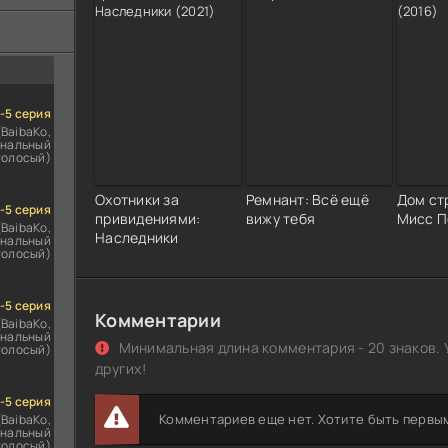
ездомным
сь
1-5 серия
(BaibaKo,
нальный
голосый)
Охотники за
Ремнант: Всё ещё
Дом ст
1-5 серия
привидениями:
вижу тебя
Мисс П
(BaibaKo,
Наследники
нальный
голосый)
1-5 серия
Комментарии
(BaibaKo,
нальный
Минимальная длина комментария - 20 знаков. 
голосый)
других!
1-5 серия
Комментариев еще нет. Хотите быть первы
(BaibaKo,
нальный
голосый)