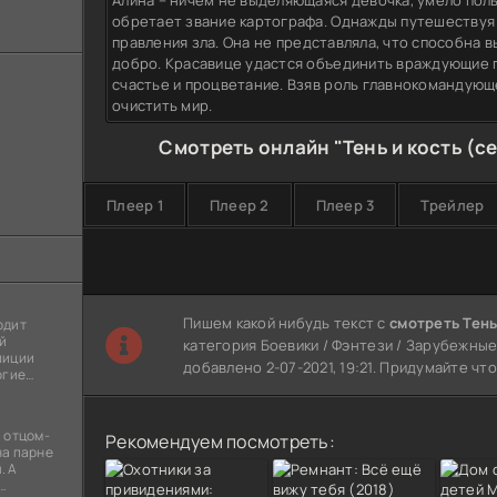
Алина – ничем не выделяющаяся девочка, умело пол
обретает звание картографа. Однажды путешествуя 
правления зла. Она не представляла, что способна 
добро. Красавице удастся объединить враждующие 
счастье и процветание. Взяв роль главнокомандующ
очистить мир.
Смотреть онлайн "Тень и кость (с
Плеер 1
Плеер 2
Плеер 3
Трейлер
Пишем какой нибудь текст с
смотреть Тень
одит
й
категория Боевики / Фэнтези / Зарубежные 
лиции
добавлено 2-07-2021, 19:21. Придумайте чт
огие
ы
я
 отцом-
Рекомендуем посмотреть:
на парне
. А