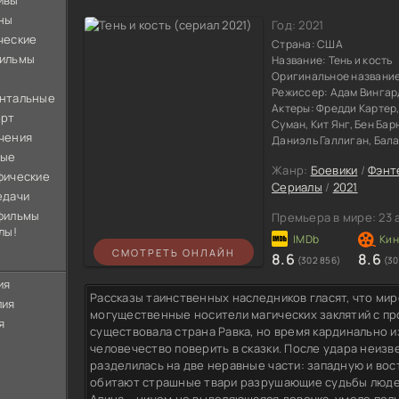
ивы
ны
Год:
2021
ческие
Страна:
США
ильмы
Название:
Тень и кость
Оригинальное названи
Режиссер:
Адам Вингар
нтальные
Актеры:
Фредди Картер,
орт
Суман, Кит Янг, Бен Ба
чения
Даниэль Галлиган, Бал
ные
Жанр:
Боевики
/
Фэнт
фические
Сериалы
/
2021
едачи
фильмы
Премьера в мире:
23 
лы!
СМОТРЕТЬ ОНЛАЙН
8.6
8.6
(302 856)
(30
ия
Рассказы таинственных наследников гласят, что мир
лия
могущественные носители магических заклятий с пр
я
существовала страна Равка, но время кардинально и
человечество поверить в сказки. После удара неизв
разделилась на две неравные части: западную и вос
обитают страшные твари разрушающие судьбы людей