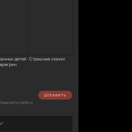
ранных детей
Страшные сказки
ерегрин
ДОБАВИТЬ
Уважайте себя и
м?