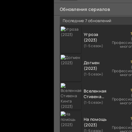
мальчика на растерзание б
псам. Только собаки оказали
Обновления сериалов
намного
Последние 7 обновлений
Угроза
(2023)
Профессио
(1-5 сезон)
много
Догмен
(2023)
Профессио
(1-5 сезон)
много
Вселенная
Стивена
Профессио
Кинга
(1-5 сезон)
много
(2023)
На помощь
(2023)
Профессио
(1-5 сезон)
много