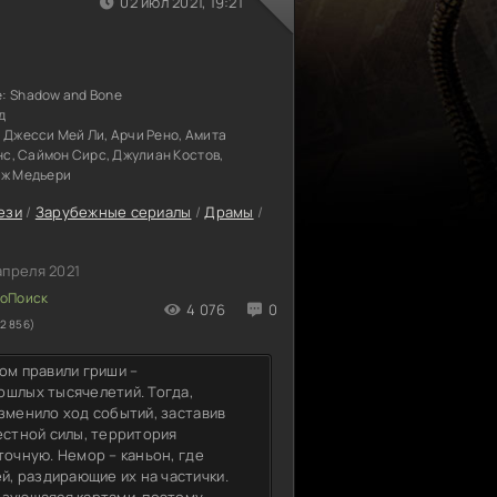
02 июл 2021, 19:21
е:
Shadow and Bone
д
 Джесси Мей Ли, Арчи Рено, Амита
рнс, Саймон Сирс, Джулиан Костов,
аж Медьери
ези
/
Зарубежные сериалы
/
Драмы
/
апреля 2021
4 076
0
2 856)
ом правили гриши –
ошлых тысячелетий. Тогда,
зменило ход событий, заставив
естной силы, территория
точную. Немор – каньон, где
, раздирающие их на частички.