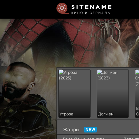
SITENAME
КИНО И СЕРИАЛЫ
В
Угроза
Догмен
С
Жанры