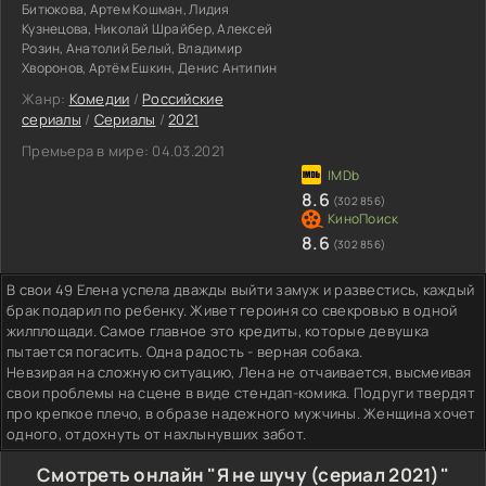
Битюкова, Артем Кошман, Лидия
Кузнецова, Николай Шрайбер, Алексей
Розин, Анатолий Белый, Владимир
Хворонов, Артём Ешкин, Денис Антипин
Жанр:
Комедии
/
Российские
сериалы
/
Сериалы
/
2021
Премьера в мире:
04.03.2021
8.6
(302 856)
8.6
(302 856)
В свои 49 Елена успела дважды выйти замуж и развестись, каждый
брак подарил по ребенку. Живет героиня со свекровью в одной
жилплощади. Самое главное это кредиты, которые девушка
пытается погасить. Одна радость - верная собака.
Невзирая на сложную ситуацию, Лена не отчаивается, высмеивая
свои проблемы на сцене в виде стендап-комика. Подруги твердят
про крепкое плечо, в образе надежного мужчины. Женщина хочет
одного, отдохнуть от нахлынувших забот.
Смотреть онлайн "Я не шучу (сериал 2021)"