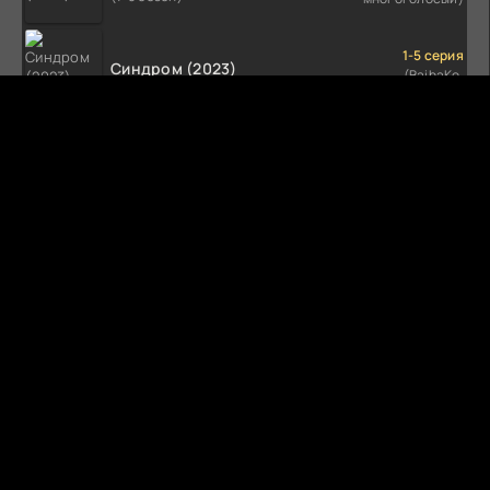
1-5 серия
Синдром (2023)
(BaibaKo,
Профессиональный
(1-5 сезон)
многоголосый)