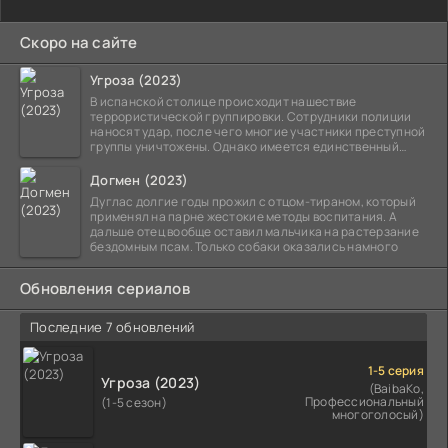
Скоро на сайте
Угроза (2023)
В испанской столице происходит нашествие
террористической группировки. Сотрудники полиции
наносят удар, после чего многие участники преступной
группы уничтожены. Однако имеется единственный
выживший,
Догмен (2023)
Дуглас долгие годы прожил с отцом-тираном, который
применял на парне жестокие методы воспитания. А
дальше отец вообще оставил мальчика на растерзание
бездомным псам. Только собаки оказались намного
Обновления сериалов
Последние 7 обновлений
1-5 серия
Угроза (2023)
(BaibaKo,
Профессиональный
(1-5 сезон)
многоголосый)