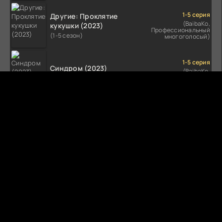
1-5 серия
Другие: Проклятие
(BaibaKo,
кукушки (2023)
Профессиональный
(1-5 сезон)
многоголосый)
1-5 серия
Синдром (2023)
(BaibaKo,
Профессиональный
(1-5 сезон)
многоголосый)