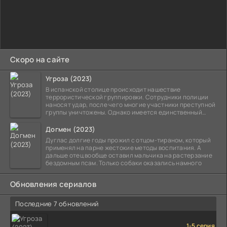
Скоро на сайте
Угроза (2023)
В испанской столице происходит нашествие
террористической группировки. Сотрудники полиции
наносят удар, после чего многие участники преступной
группы уничтожены. Однако имеется единственный
выживший,
Догмен (2023)
Дуглас долгие годы прожил с отцом-тираном, который
применял на парне жестокие методы воспитания. А
дальше отец вообще оставил мальчика на растерзание
бездомным псам. Только собаки оказались намного
Обновления сериалов
Последние 7 обновлений
1-5 серия