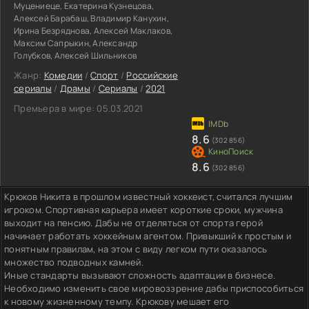
Муцениеце, Екатерина Кузнецова,
Алексей Барабаш, Владимир Канухин,
Ирина Безряднова, Алексей Маклаков,
Максим Сапрыкин, Александр
Голубков, Алексей Шильников
Жанр:
Комедии
/
Спорт
/
Российские
сериалы
/
Драмы
/
Сериалы
/
2021
Премьера в мире:
05.03.2021
8.6
(302 856)
8.6
(302 856)
Крюков Никита в прошлом известный хоккеист, считался лучшим
игроком. Спортивная карьера имеет короткие сроки, мужчина
выходит на пенсию. Дабы не отделяться от спорта герой
начинает работать хоккейным агентом. Привыкший к простым и
понятным правилам, на этом с виду легком пути оказалось
множество подводных камней.
Иные стандарты вызывают сложность адаптации в бизнесе.
Необходимо изменить свое мировоззрение дабы приспособиться
к новому жизненному темпу. Крюкову мешает его