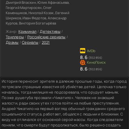
Дмитрий Власкин, Юлия Афанасьева,
Георгий Мартиросян, Олег
Каменщиков, Николай Козак, Евгений
Шириков, Иван Федотов, Александр
Курлов, Виктория Богатырёва
Жанр:
Криминал
/
Детективы
/
Триллеры
/
Российские сериалы
/
Драмы
/
Сериалы
/
2021
8.6
(302 856)
8.6
(302 856)
История переносит зрителя в далекие прошлые годы, когда город
потрясали страшные известия об убийстве детей. Цепочка только
началась, тогда милиция не подозревала, что орудует маньяк.
Позже душегуба прозвали «Чикатило». Человек не знающий
жалости, ради своих утех готов пойти на любые преступления.
Андрей Чикатило на первый взгляд обычный гражданин среднего
социального статуса, работает, общался с людьми и близкими. С
виду не отличался от основной серой массы. Когда следователи
поняли, что смерти будут продолжаться, было решено создать