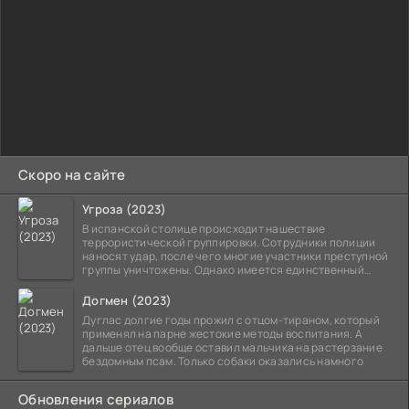
Скоро на сайте
Угроза (2023)
В испанской столице происходит нашествие
террористической группировки. Сотрудники полиции
наносят удар, после чего многие участники преступной
группы уничтожены. Однако имеется единственный
выживший,
Догмен (2023)
Дуглас долгие годы прожил с отцом-тираном, который
применял на парне жестокие методы воспитания. А
дальше отец вообще оставил мальчика на растерзание
бездомным псам. Только собаки оказались намного
Обновления сериалов