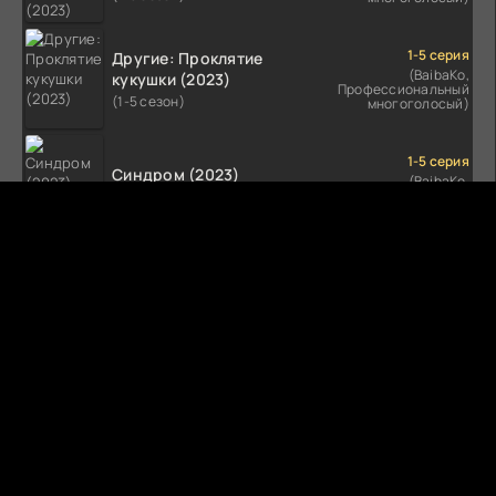
1-5 серия
Другие: Проклятие
(BaibaKo,
кукушки (2023)
Профессиональный
(1-5 сезон)
многоголосый)
1-5 серия
Синдром (2023)
(BaibaKo,
Профессиональный
(1-5 сезон)
многоголосый)