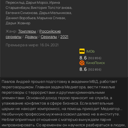
Пересильд, Дарья Мороз, Ирина
Старшенбаум, Виктория Толстоганова,
Евгения Симонова, Дарья Мельникова,
Даниил Воробьев, Марьяна Спивак,
Дарья Жовнер
Жанр:
Триллеры
/
Российские
сериалы
/
Драмы
/
Сериалы
/
2021
Премьера в мире:
16.04.2021
8.6
(302 856)
8.6
(302 856)
Павлов Андрей прошел подготовку в академии МВД, работает
переговорщиком. Главная задача Медиатора, вести тяжелые
переговоры с террористами и другими криминальными
элементами. Основной доход герою приносит не служба, а
улаживание конфликтов в сфере бизнеса. Если влиятельные
царьки не находят компромисс, на помощь приходит Медиатор...
Необычную профессию мужчина освоил далеко не в институте.
Неблагоприятные отношения с матерью вынуждали парня
импровизировать. Со временем он научился разбираться в людях,