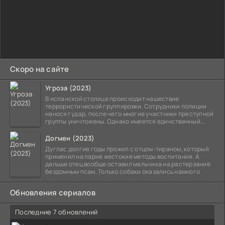
Скоро на сайте
Угроза (2023)
В испанской столице происходит нашествие
террористической группировки. Сотрудники полиции
наносят удар, после чего многие участники преступной
группы уничтожены. Однако имеется единственный
выживший,
Догмен (2023)
Дуглас долгие годы прожил с отцом-тираном, который
применял на парне жестокие методы воспитания. А
дальше отец вообще оставил мальчика на растерзание
бездомным псам. Только собаки оказались намного
Обновления сериалов
Последние 7 обновлений