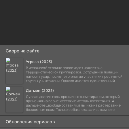
Скоро на сайте
Угроза (2023)
В испанской столице происходит нашествие
террористической группировки. Сотрудники полиции
наносят удар, после чего многие участники преступной
группы уничтожены. Однако имеется единственный
выживший,
Догмен (2023)
Дуглас долгие годы прожил с отцом-тираном, который
применял на парне жестокие методы воспитания. А
дальше отец вообще оставил мальчика на растерзание
бездомным псам. Только собаки оказались намного
Обновления сериалов