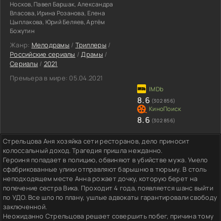
Носков, Павел Баршак, Александра
Власова, Ирина Розанова, Елена
Цыплакова, Юрий Беляев, Артём
Божутин
Жанр:
Мелодрамы
/
Триллеры
/
Российские сериалы
/
Драмы
/
Сериалы
/
2021
Премьера в мире:
05.04.2021
8.6
(302 856)
8.6
(302 856)
Стрельцова Аня хозяйка сети ресторанов, дело приносит
колоссальный доход. Трагедия пришла нежданно.
Героиня попадает в полицию, обвиняют в убийстве мужа. Умело
сфабрикованные улики отправляют барышню в тюрьму. В столь
неподходящем месте Анна рожает дочку, которую берет на
попечение сестра Вика. Проходит 4 года, появляется шанс выйти
по УДО. Все шло по плану, ушлые адвокаты гарантировали свободу
заключенной.
Неожиданно Стрельцова решает совершить побег, причина тому