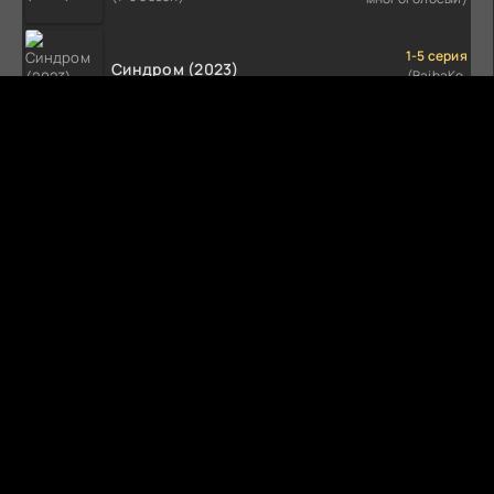
1-5 серия
Синдром (2023)
(BaibaKo,
Профессиональный
(1-5 сезон)
многоголосый)