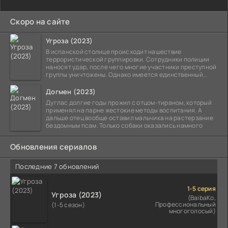
Скоро на сайте
Угроза (2023)
В испанской столице происходит нашествие
террористической группировки. Сотрудники полиции
наносят удар, после чего многие участники преступной
группы уничтожены. Однако имеется единственный
выживший,
Догмен (2023)
Дуглас долгие годы прожил с отцом-тираном, который
применял на парне жестокие методы воспитания. А
дальше отец вообще оставил мальчика на растерзание
бездомным псам. Только собаки оказались намного
Обновления сериалов
Последние 7 обновлений
1-5 серия
Угроза (2023)
(BaibaKo,
Профессиональный
(1-5 сезон)
многоголосый)