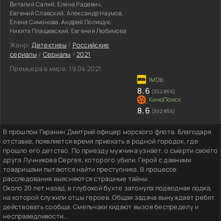
Виталий Салий, Елена Радевич,
Евгений Славский, Александр Наумов,
Елена Симонова, Андрей Полищук,
Никита Плащевский, Евгения Любимова
Жанр:
Детективы
/
Российские
сериалы
/
Сериалы
/
2021
Премьера в мире:
19.04.2021
8.6
(302 856)
8.6
(302 856)
В прошлом Гаранин Дмитрий офицер морского флота. Благодаря
отставке, появляется время приехать в родной городок, где
прошло его детство. По приезду мужчина узнает, о смерти своего
друга Лучникова Сергея, которого убили. Герой с давними
товарищами пытаются найти преступника. В процессе
расследования выясняются страшные тайны.
Около 20 лет назад, в глубокой бухте затонула подводная лодка,
на которой служили отцы героев. Общая задача вынуждает ребят
действовать сообща. Смельчаки кидают вызов беспределу и
несправедливости...