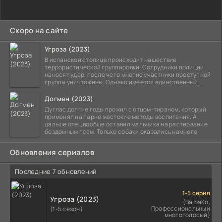
Скоро на сайте
Угроза (2023)
В испанской столице происходит нашествие
террористической группировки. Сотрудники полиции
наносят удар, после чего многие участники преступной
группы уничтожены. Однако имеется единственный
выживший,
Догмен (2023)
Дуглас долгие годы прожил с отцом-тираном, который
применял на парне жестокие методы воспитания. А
дальше отец вообще оставил мальчика на растерзание
бездомным псам. Только собаки оказались намного
Обновления сериалов
Последние 7 обновлений
1-5 серия
Угроза (2023)
(BaibaKo,
Профессиональный
(1-5 сезон)
многоголосый)