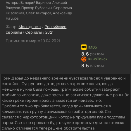
Актеры:
Валерий Баринов, Алексей
Вакулов, Прохор Дубравин, Серафима
Низовская, Олег Тактаров, Александр
Наумов
Жанр:
Мелодрамы
/
Российские
сериалы
/
Сериалы
/
2021
Премьера в мире:
19.04.2021
8.6
(302 856)
8.6
(302 856)
Грин Дарья до недавнего времени чувствовала себя уверенно и
спокойно. Супруг всегда подставлял крепкое плечо, когда
женщине нужна была помощь. Трагические события забирают
любимого человека, даже время не затягивает душевные раны. За
какие грехи героиня расплачивается ей неизвестно.
Проблем только прибавляется, когда дочь ввязываться в
криминальную группу, занимающаяся работорговлей. Сын
связался с наркоторговцами, которые придумали план подставы
парня. Светлое прошлое будто чужие прожитые дни, на столько
сильно отличается теперешние обстоятельства.