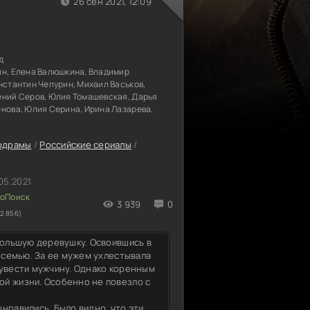
26 сен 2021, 12:09
д
ин, Елена Валюшкина, Владимир
нстантин Чепурин, Михаил Васьков,
ений Серов, Юлия Томашевская, Дарья
енова, Юлия Серина, Ирина Лазарева,
одрамы
/
Российские сериалы
/
05.2021
3 939
0
2 856)
большую деревушку. Освоившись в
а семью. За ее мужем ухлестывала
 увести мужчину. Однако коренным
ой жизни. Особенно не повезло с
нравились. Было видно, что эти