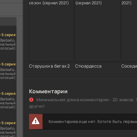
ездомным
сь
1-5 серия
(BaibaKo,
нальный
голосый)
1-5 серия
Старушки в бегах 2
Стюардесса
Соседи
(BaibaKo,
нальный
голосый)
Комментарии
1-5 серия
(BaibaKo,
Минимальная длина комментария - 20 знаков. 
нальный
других!
голосый)
Комментариев еще нет. Хотите быть первы
1-5 серия
(BaibaKo,
нальный
голосый)