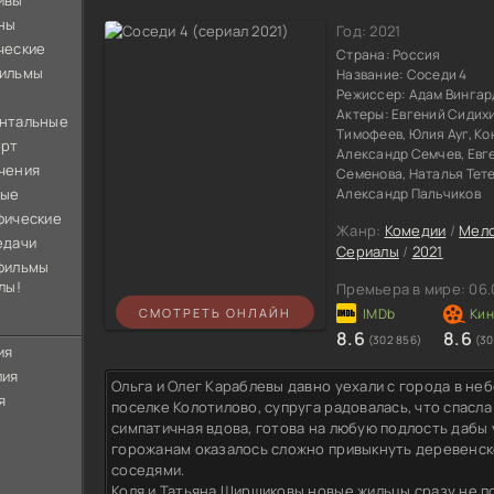
ивы
ны
Год:
2021
ческие
Страна:
Россия
ильмы
Название:
Соседи 4
Режиссер:
Адам Вингар
Актеры:
Евгений Сидих
нтальные
Тимофеев, Юлия Ауг, Ко
орт
Александр Семчев, Евг
чения
Семенова, Наталья Тет
ные
Александр Пальчиков
фические
Жанр:
Комедии
/
Мел
едачи
Сериалы
/
2021
фильмы
лы!
Премьера в мире:
06.
СМОТРЕТЬ ОНЛАЙН
8.6
8.6
(302 856)
(30
ия
лия
Ольга и Олег Караблевы давно уехали с города в не
я
поселке Колотилово, супруга радовалась, что спасл
симпатичная вдова, готова на любую подлость дабы
горожанам оказалось сложно привыкнуть деревенск
соседями.
Коля и Татьяна Ширшиковы новые жильцы сразу не по