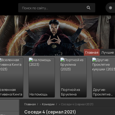
Главная
Лучшие
селенная
Портной из
Другие:
тивена Кинга
На помощь
Бруклина
Проклятие
кукушки
Главная
»
Комедии
» Соседи 4 (сериал 2021)
Соседи 4 (сериал 2021)