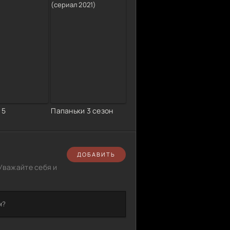
 5
Папаньки 3 сезон
ДОБАВИТЬ
Уважайте себя и
м?