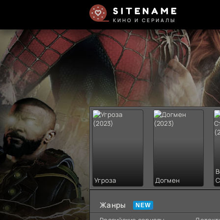
SITENAME
КИНО И СЕРИАЛЫ
В
Угроза
Догмен
С
Жанры