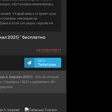
енщин, обстановка накаливалась,
 семей. У Караблевых сгорает дом,
 соседям, невзирая на
Даже в этой ситуации, героям не
иал 2021)" бесплатно
НЕ РАБОТАЕТ?
МЫ В
Телеграм
ди 4 (сериал 2021)
!. Это категория
 / Сериалы / 2021 и добавлено 26-
ересное.