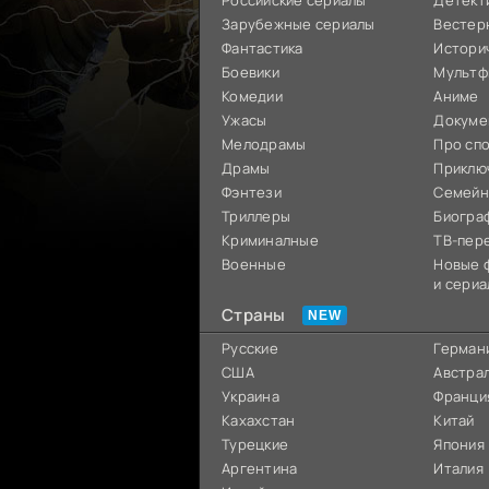
Российские сериалы
Детект
Зарубежные сериалы
Вестер
Фантастика
Истори
Боевики
Мультф
Комедии
Аниме
Ужасы
Докуме
Мелодрамы
Про сп
Драмы
Приклю
Фэнтези
Семей
Триллеры
Биогра
Криминалные
ТВ-пер
Военные
Новые 
и сериа
Страны
Русские
Герман
США
Австра
Украина
Франци
Кахахстан
Китай
Турецкие
Япония
Аргентина
Италия