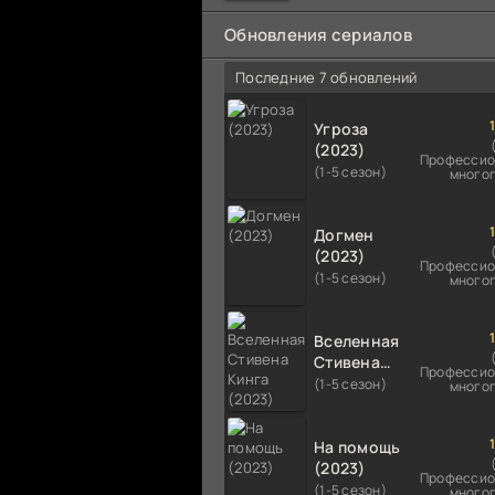
мальчика на растерзание б
псам. Только собаки оказали
Обновления сериалов
намного
Последние 7 обновлений
Угроза
(2023)
Профессио
(1-5 сезон)
много
Догмен
(2023)
Профессио
(1-5 сезон)
много
Вселенная
Стивена
Профессио
Кинга
(1-5 сезон)
много
(2023)
На помощь
(2023)
Профессио
(1-5 сезон)
много