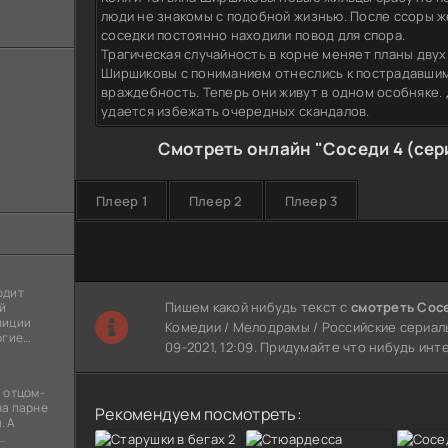
люди не знакомы с подобной жизнью. После ссоры ж
соседки постоянно находили повод для спора.
Трагическая случайность в корне меняет планы двух
Ширшиковы с пониманием отнеслись к пострадавшим
враждебность. Теперь они живут в одном особняке. 
удается избежать очередных скандалов.
Смотреть онлайн "Соседи 4 (сер
Плеер 1
Плеер 2
Плеер 3
одит
Пишем какой нибудь текст с
смотреть Сосе
й
лиции
Комедии / Мелодрамы / Российские сериалы
огие
09-2021, 12:09. Придумайте что нибудь инт
ы
я
 отцом-
на парне
Рекомендуем посмотреть:
. А