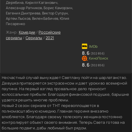
Дерябина, Кирилл Каганович,
Александр Ратников, Борис Каморзин,
Евгения Дмитриева, Виктор Супрун,
Артем Лысков, Вилен Бабичев, Юлия
Писаренко
Жанр:
Комедии
/
Российские
сериалы
/
Сериалы
/
2021
8.6
(302 856)
8.6
(302 856)
Несчастный случай вынуждает Светлану пойти на шарлатанство.
Девушка притворяется экстрасенсом и дает уроки во всемирной
паутине. На первый взгляд провальное дело приносит
колоссальные прибыли. Благодаря финансовой подушке, барышне
удается решить многие проблемы.
Новый 2 сезон сериала от ТНТ перевоплощается в
полномасштабную комедию. Главная героиня внезапно
влюбляется. Благодаря своему телескопу женщина постоянно
контролирует объект своего внимания. Теперь Света готова на
большие подвиги, дабы любимый был рядом.