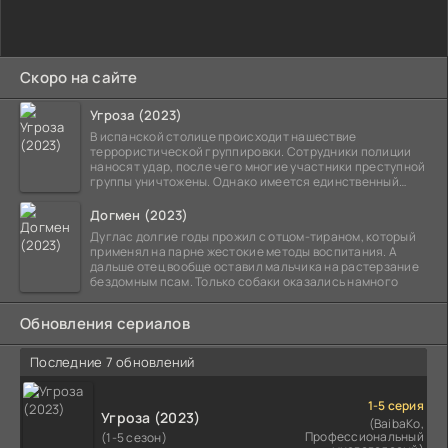
Скоро на сайте
Угроза (2023)
В испанской столице происходит нашествие
террористической группировки. Сотрудники полиции
наносят удар, после чего многие участники преступной
группы уничтожены. Однако имеется единственный
выживший,
Догмен (2023)
Дуглас долгие годы прожил с отцом-тираном, который
применял на парне жестокие методы воспитания. А
дальше отец вообще оставил мальчика на растерзание
бездомным псам. Только собаки оказались намного
Обновления сериалов
Последние 7 обновлений
1-5 серия
Угроза (2023)
(BaibaKo,
Профессиональный
(1-5 сезон)