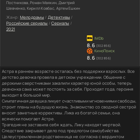
Постникова, Роман Маякин, Дмитрий
Шевченко, Кирилл Ковбас, Артем Ешкин
Жанр:
Мелодрамы
/
Детективы
/
Российские сериалы
/
Сериалы
/
2021
8.6
(302 856)
8.6
(302 856)
Астра в раннем возрасте осталась без поддержки взрослых. Все
детство девочка провела в детском учреждении. Общение с
дерзкими сверстниками закалили характер юной особы, теперь
девчонка сама может постоять за себя. Проходят года, героиня
выходит в большой мир.
Симпатичная девушка ликует счастливыми мгновениями свободы,
строит планы на будущую жизнь. Знакомство со сводной сестрой
вносит заметные коррективы. Лика из богатой семьи, она
всячески помогает Астре.
Трагедия не заставила себя ждать, Лику находят мертвой.
Следствие закрывает дело под предлогом самоубийства.
Целеустремленная родственница не согласна с вердиктом