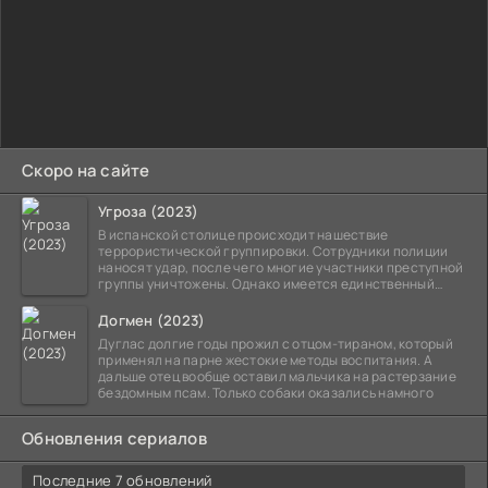
Скоро на сайте
Угроза (2023)
В испанской столице происходит нашествие
террористической группировки. Сотрудники полиции
наносят удар, после чего многие участники преступной
группы уничтожены. Однако имеется единственный
выживший,
Догмен (2023)
Дуглас долгие годы прожил с отцом-тираном, который
применял на парне жестокие методы воспитания. А
дальше отец вообще оставил мальчика на растерзание
бездомным псам. Только собаки оказались намного
Обновления сериалов
Последние 7 обновлений