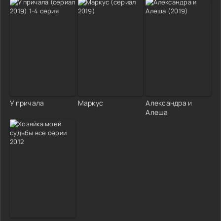
У причала
Маркус
Александра и
Алеша