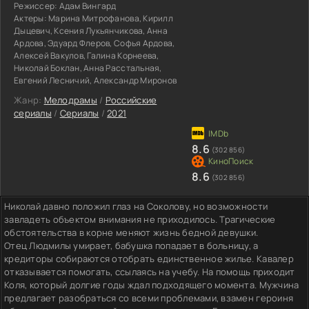
Режиссер:
Адам Вингард
Актеры:
Марина Митрофанова, Кирилл
Дыцевич, Ксения Лукьянчикова, Анна
Ардова, Эдуард Флеров, Софья Ардова,
Алексей Вакулов, Галина Корнеева,
Николай Боклан, Анна Расстальная,
Евгений Лесничий, Александр Миронов
Жанр:
Мелодрамы
/
Российские
сериалы
/
Сериалы
/
2021
8.6
(302 856)
8.6
(302 856)
Николай давно положил глаз на Соколову, но возможности
завладеть объектом внимания не приходилось. Трагические
обстоятельства в корне меняют жизнь бедной девушки.
Отец Людмилы умирает, бабушка попадает в больницу, а
кредиторы собираются отобрать единственное жилье. Кавалер
отказывается помогать, ссылаясь на учебу. На помощь приходит
Коля, который долгие годы ждал подходящего момента. Мужчина
предлагает разобраться со всеми проблемами, взамен героиня