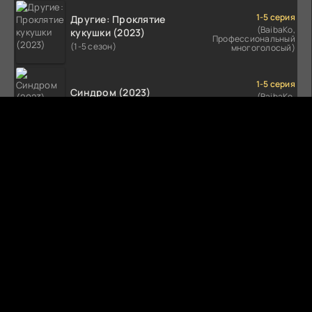
1-5 серия
Другие: Проклятие
(BaibaKo,
кукушки (2023)
Профессиональный
(1-5 сезон)
многоголосый)
1-5 серия
Синдром (2023)
(BaibaKo,
Профессиональный
(1-5 сезон)
многоголосый)