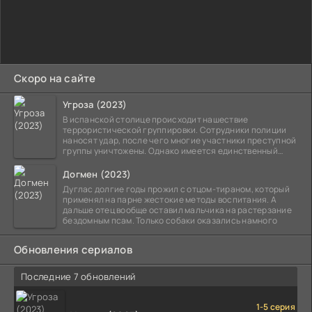
Скоро на сайте
Угроза (2023)
В испанской столице происходит нашествие
террористической группировки. Сотрудники полиции
наносят удар, после чего многие участники преступной
группы уничтожены. Однако имеется единственный
выживший,
Догмен (2023)
Дуглас долгие годы прожил с отцом-тираном, который
применял на парне жестокие методы воспитания. А
дальше отец вообще оставил мальчика на растерзание
бездомным псам. Только собаки оказались намного
Обновления сериалов
Последние 7 обновлений
1-5 серия