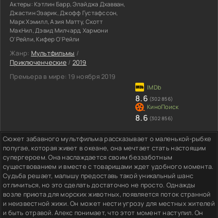
Актеры:
Кэтлин Барр, Элайджа Дхавван,
Джастин Эзарик, Джофф Густафссон,
Марк Хэмилл, Азия Матту, Скотт
МакНил, Дэвид Милчард, Хармони
О'Рейли, Кифер О'Рейли
Жанр:
Мультфильмы
/
Приключенческие
/
2019
Премьера в мире:
19 ноября 2019
8.6
(302 856)
8.6
(302 856)
Сюжет забавного мультфильма рассказывает о маленькой-рыбке
попугае, которая живет в океане, она мечтает стать настоящим
супергероем. Она наслаждается своим беззаботным
существованием и вместе с товарищами ждет удобного момента.
Судьба решает, малышу предоставь такой уникальный шанс
отличиться, но это сделать достаточно не просто. Однажды
возле приюта для морских животных, появляется поток странной
и неизвестной жижи. Он может нести угрозу для местных жителей
и быть отравой. Алекс понимает, что этот момент наступил. Он