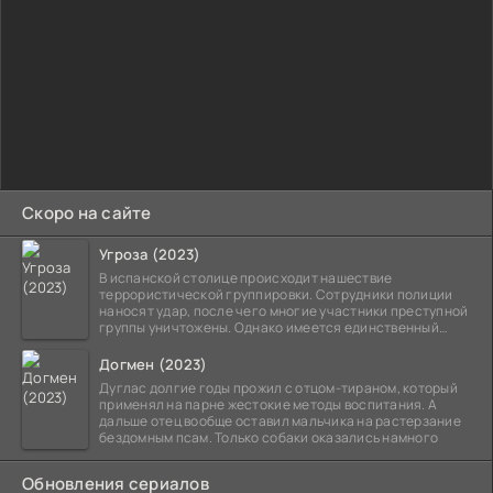
Скоро на сайте
Угроза (2023)
В испанской столице происходит нашествие
террористической группировки. Сотрудники полиции
наносят удар, после чего многие участники преступной
группы уничтожены. Однако имеется единственный
выживший,
Догмен (2023)
Дуглас долгие годы прожил с отцом-тираном, который
применял на парне жестокие методы воспитания. А
дальше отец вообще оставил мальчика на растерзание
бездомным псам. Только собаки оказались намного
Обновления сериалов