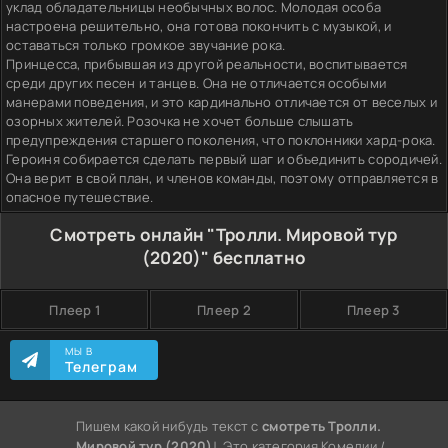
уклад обладательницы необычных волос. Молодая особа
настроена решительно, она готова покончить с музыкой, и
оставаться только громкое звучание рока.
Принцесса, прибывшая из другой реальности, воспитывается
среди других песен и танцев. Она не отличается особыми
манерами поведения, и это кардинально отличается от веселых и
озорных жителей. Розочка не хочет больше слышать
предупреждения старшего поколения, что поклонники хард-рока.
Героиня собирается сделать первый шаг и объединить сородичей.
Она верит в свой план, и членов команды, поэтому отправляется в
опасное путешествие.
Смотреть онлайн "Тролли. Мировой тур
(2020)" бесплатно
Плеер 1
Плеер 2
Плеер 3
МЫ В
Телеграм
Пишем какой нибудь текст с
смотреть Тролли.
Мировой тур (2020)
!. Это категория Комедии /