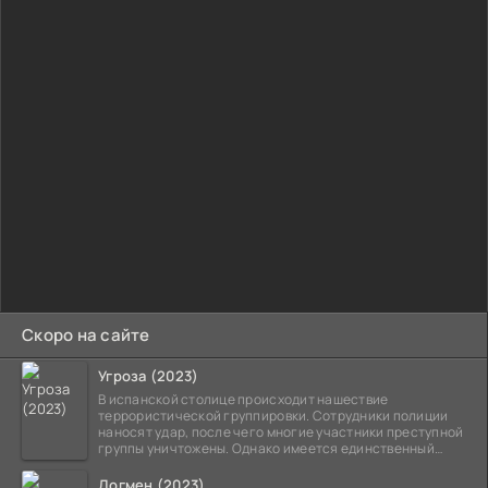
Скоро на сайте
Угроза (2023)
В испанской столице происходит нашествие
террористической группировки. Сотрудники полиции
наносят удар, после чего многие участники преступной
группы уничтожены. Однако имеется единственный
выживший,
Догмен (2023)