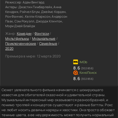
Режиссер:
Адам Вингард
Актеры:
Джастин Тимберлейк, Анна
Кендрик, Рэйчел Блум, Джеймс Корден,
Рон Фанчес, Келли Кларксон, Андерсон
Паак, Сэм Рокуэлл, Джордж Клинтон,
Мэри Джей Блайдж
Жанр:
Комедии
/
Фэнтези
/
Мультфильмы
/
Музыкальные
/
Приключенческие
/
Семейные
/
2020
Премьера в мире:
12 марта 2020
8.6
(302 856)
8.6
(302 856)
Сюжет увлекательного фильма начинается с шокирующего
известия для обитателей сказочной и удивительной страны.
Музыкальный интересный мир оказывается разнообразней, и
помимо троллей и концертов существуют и разные баттлы. Рокс
не любит носить девичьи наряды и хвостики. Она просто обожает
темные цвета, а ее неудержимость может получить нормальный