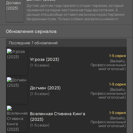
Дуглас долгие годы прожил с отцом-тираном, который
применял на парне жестокие методы воспитания. А
дальше отец вообще оставил мальчика на растерзание
бездомным псам. Только собаки оказались намного
Обновления сериалов
Последние 7 обновлений
1-5 серия
Угроза (2023)
(BaibaKo,
Профессиональный
(1-5 сезон)
многоголосый)
1-5 серия
Догмен (2023)
(BaibaKo,
Профессиональный
(1-5 сезон)
многоголосый)
1-5 серия
Вселенная Стивена Кинга
(BaibaKo,
(2023)
Профессиональный
(1-5 сезон)
многоголосый)