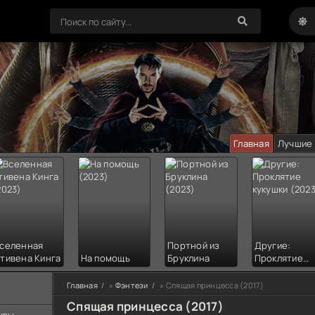
Главная
Лучшие
селенная
Портной из
Другие:
тивена Кинга
На помощь
Бруклина
Проклятие
кукушки
Главная
»
Фэнтези
» Спящая принцесса (2017)
Спящая принцесса (2017)