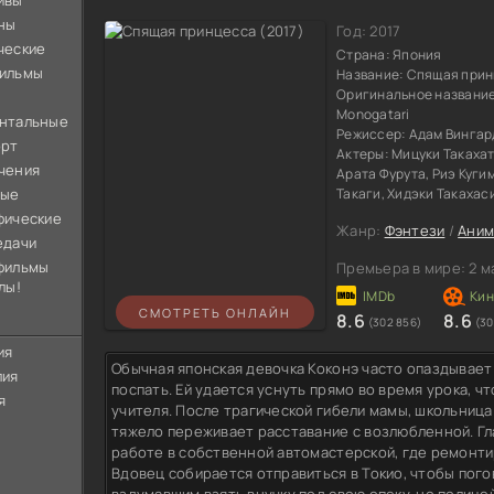
ивы
ны
Год:
2017
ческие
Страна:
Япония
ильмы
Название:
Спящая прин
Оригинальное названи
Monogatari
нтальные
Режиссер:
Адам Вингар
орт
Актеры:
Мицуки Такахат
чения
Арата Фурута, Риэ Куги
ные
Такаги, Хидэки Такахас
фические
Жанр:
Фэнтези
/
Ани
едачи
фильмы
Премьера в мире:
2 м
лы!
СМОТРЕТЬ ОНЛАЙН
8.6
8.6
(302 856)
(30
ия
Обычная японская девочка Коконэ часто опаздывает 
лия
поспать. Ей удается уснуть прямо во время урока, 
я
учителя. После трагической гибели мамы, школьница
тяжело переживает расставание с возлюбленной. Гл
работе в собственной автомастерской, где ремонт
Вдовец собирается отправиться в Токио, чтобы пог