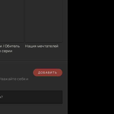
и / Обитель
Нация мечтателей
е серии
ДОБАВИТЬ
Уважайте себя и
м?