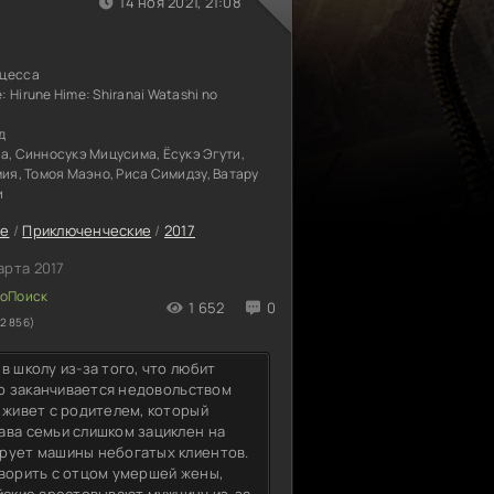
14 ноя 2021, 21:08
цесса
е:
Hirune Hime: Shiranai Watashi no
д
а, Синносукэ Мицусима, Ёсукэ Эгути,
мия, Томоя Маэно, Риса Симидзу, Ватару
и
ме
/
Приключенческие
/
2017
арта 2017
1 652
0
2 856)
в школу из-за того, что любит
что заканчивается недовольством
 живет с родителем, который
ава семьи слишком зациклен на
ирует машины небогатых клиентов.
оворить с отцом умершей жены,