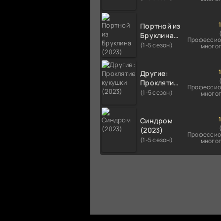
Портной из
Бруклина
Профессио
(2023)
(1-5 сезон)
много
Другие:
Проклятие
Профессио
кукушки
(1-5 сезон)
много
(2023)
Синдром
(2023)
Профессио
(1-5 сезон)
много