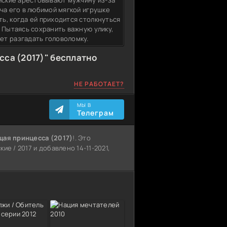
ейские арестовывают мужчину из-за
ча его в любимой мягкой игрушке
ь, когда ей приходится столкнуться
 Пытаясь сохранить важную улику,
ет разгадать головоломку.
са (2017)" бесплатно
НЕ РАБОТАЕТ?
МЫ В
Телеграм
щая принцесса (2017)
!. Это
ие / 2017 и добавлено 14-11-2021,