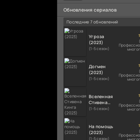
мальчика на растерзание б
псам. Только собаки оказали
Обновления сериалов
намного
Последние 7 обновлений
Угроза
(2023)
Профессио
(1-5 сезон)
много
Догмен
(2023)
Профессио
(1-5 сезон)
много
Вселенная
Стивена
Профессио
Кинга
(1-5 сезон)
много
(2023)
На помощь
(2023)
Профессио
(1-5 сезон)
много