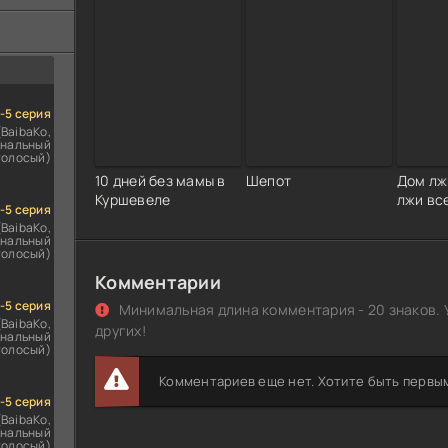
ездомным
сь
1-5 серия
(BaibaKo,
нальный
голосый)
10 дней без мамы в
Шепот
Дом лж
Куршевеле
лжи вс
1-5 серия
(BaibaKo,
нальный
голосый)
Комментарии
1-5 серия
Минимальная длина комментария - 20 знаков. 
(BaibaKo,
других!
нальный
голосый)
Комментариев еще нет. Хотите быть первы
1-5 серия
(BaibaKo,
нальный
голосый)