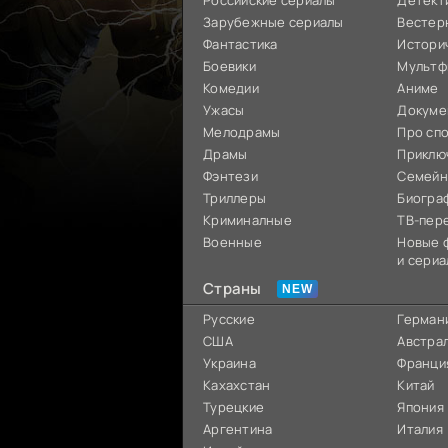
Российские сериалы
Детект
Зарубежные сериалы
Вестер
Фантастика
Истори
Боевики
Мультф
Комедии
Аниме
Ужасы
Докуме
Мелодрамы
Про сп
Драмы
Приклю
Фэнтези
Семей
Триллеры
Биогра
Криминалные
ТВ-пер
Военные
Новые 
и сериа
Страны
Русские
Герман
США
Австра
Украина
Франци
Кахахстан
Китай
Турецкие
Япония
Аргентина
Италия