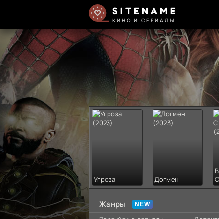
SITENAME
КИНО И СЕРИАЛЫ
В
Угроза
Догмен
С
Жанры