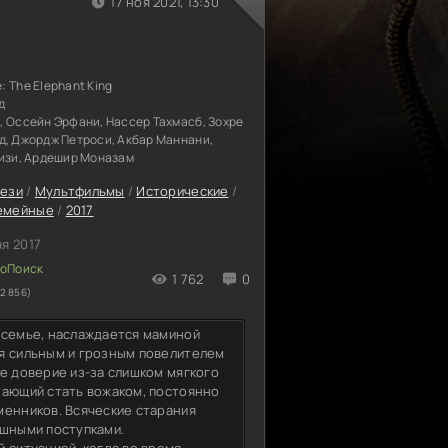
17 ноя 2021, 13:30
е:
The Elephant King
д
 Оссейн Эрфани, Нассер Тахмасб, Зохре
д, Джордж Петроси, Акбар Маннани,
зизи, Ардешир Моназам
ези
/
Мультфильмы
/
Исторические
/
емейные
/
2017
ая 2017
1 762
0
2 856)
 семье, наслаждается маминой
ся сильным и грозным повелителем
е доверие из-за слишком мягкого
тающий стать вожаком, постоянно
менников. Всяческие старания
ешными поступками.