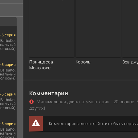
ездомным
сь
1-5 серия
(BaibaKo,
нальный
голосый)
Принцесса
Король
Зов дж
1-5 серия
Мононоке
(BaibaKo,
нальный
голосый)
Комментарии
1-5 серия
(BaibaKo,
Минимальная длина комментария - 20 знаков. 
нальный
голосый)
других!
Комментариев еще нет. Хотите быть первы
1-5 серия
(BaibaKo,
нальный
голосый)