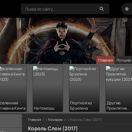
Главная
Лучшие
селенная
Портной из
Другие:
тивена Кинга
На помощь
Бруклина
Проклятие
кукушки
Главная
»
Комедии
» Король Слон (2017)
Король Слон (2017)