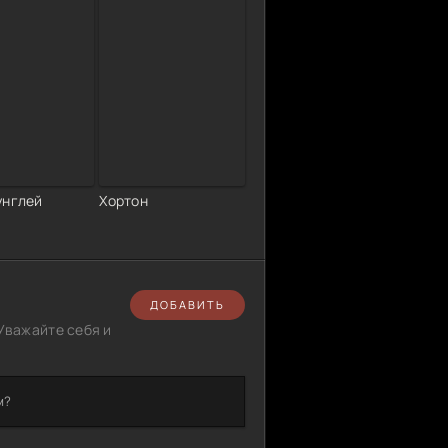
унглей
Хортон
ДОБАВИТЬ
Уважайте себя и
м?