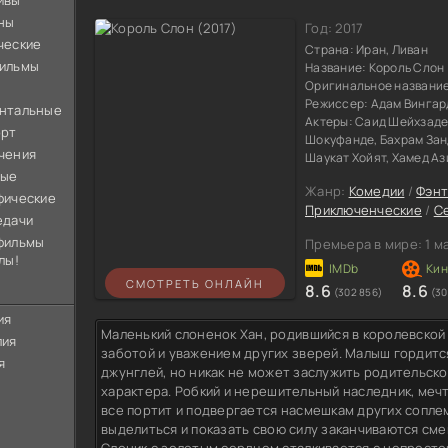
ивы
ны
Год:
2017
ческие
Страна:
Иран, Ливан
ильмы
Название:
Король Слон
Оригинальное названи
Режиссер:
Адам Вингар
нтальные
Актеры:
Саид Шейхзаде,
орт
Шокуфанде, Бахрам Зан
чения
Шаукат Хойят, Хамед А
ные
Жанр:
Комедии
/
Фэнт
фические
Приключенческие
/
С
едачи
фильмы
Премьера в мире:
1 м
лы!
СМОТРЕТЬ ОНЛАЙН
8.6
8.6
(302 856)
(30
ия
Маленький слоненок Хан, родившийся в королевской
лия
заботой и уважением других зверей. Малыш гордит
я
джунглей, но никак не может заслужить родительско
характера. Робкий и нерешительный наследник, меч
все портит и подвергается насмешкам других сопле
выделиться и показать свою силу заканчиваются см