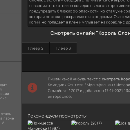
Слоник с золотым сердцем сталкивается с непростой
спасения от охотников попадает в логово противни
предупредить близких об опасности, но стая уже ср
которая жестоко расправляется с родными. Счастли
копий, но попадает в плен и уплывает на корабле с 
Смотреть онлайн "Король Слон
Плеер 2
Плеер 3
Пишем какой нибудь текст с
смотреть Коро
Комедии / Фэнтези / Мультфильмы / Истори
одит
й
Семейные / 2017 и добавлено 17-11-2021, 13
лиции
интересное.
огие
ы
я
 отцом-
Рекомендуем посмотреть:
на парне
. А