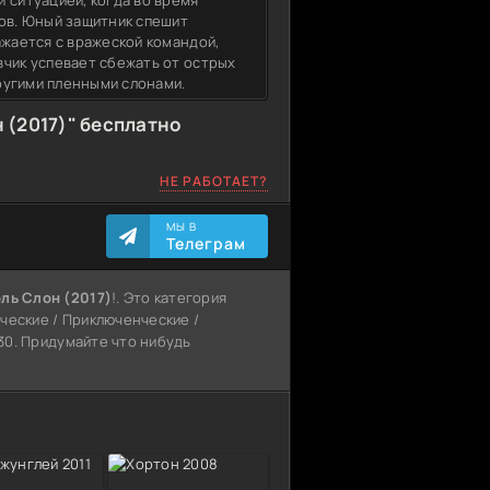
 ситуацией, когда во время
ков. Юный защитник спешит
ажается с вражеской командой,
вчик успевает сбежать от острых
другими пленными слонами.
 (2017)" бесплатно
НЕ РАБОТАЕТ?
МЫ В
Телеграм
ль Слон (2017)
!. Это категория
ческие / Приключенческие /
:30. Придумайте что нибудь