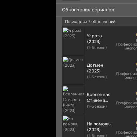
мальчика на растерзание б
псам. Только собаки оказали
Обновления сериалов
намного
Последние 7 обновлений
Угроза
(2023)
Профессио
(1-5 сезон)
много
Догмен
(2023)
Профессио
(1-5 сезон)
много
Вселенная
Стивена
Профессио
Кинга
(1-5 сезон)
много
(2023)
На помощь
(2023)
Профессио
(1-5 сезон)
много