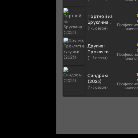
Портной из
Бруклина
Профессио
(2023)
(1-5 сезон)
много
Другие:
Проклятие
Профессио
кукушки
(1-5 сезон)
много
(2023)
Синдром
(2023)
Профессио
(1-5 сезон)
много