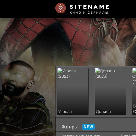
SITENAME
КИНО И СЕРИАЛЫ
В
Угроза
Догмен
С
Жанры