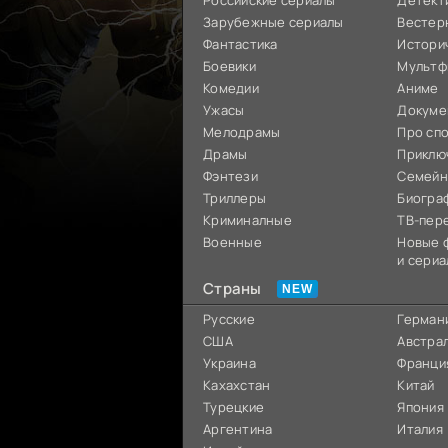
Российские сериалы
Детект
Зарубежные сериалы
Вестер
Фантастика
Истори
Боевики
Мультф
Комедии
Аниме
Ужасы
Докуме
Мелодрамы
Про сп
Драмы
Приклю
Фэнтези
Семей
Триллеры
Биогра
Криминалные
ТВ-пер
Военные
Новые 
и сериа
Страны
Русские
Герман
США
Австра
Украина
Франци
Кахахстан
Китай
Турецкие
Япония
Аргентина
Италия