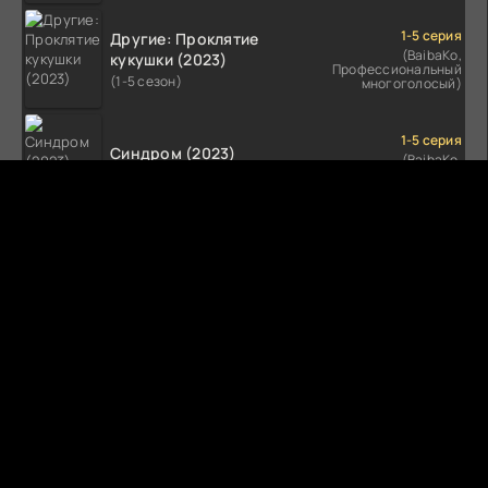
1-5 серия
Другие: Проклятие
(BaibaKo,
кукушки (2023)
Профессиональный
(1-5 сезон)
многоголосый)
1-5 серия
Синдром (2023)
(BaibaKo,
Профессиональный
(1-5 сезон)
многоголосый)