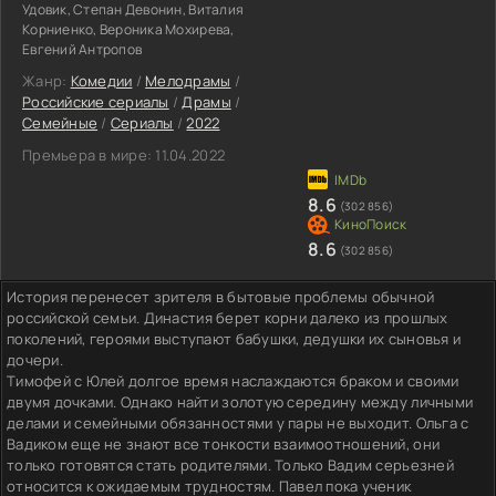
Удовик, Степан Девонин, Виталия
Корниенко, Вероника Мохирева,
Евгений Антропов
Жанр:
Комедии
/
Мелодрамы
/
Российские сериалы
/
Драмы
/
Семейные
/
Сериалы
/
2022
Премьера в мире:
11.04.2022
8.6
(302 856)
8.6
(302 856)
История перенесет зрителя в бытовые проблемы обычной
российской семьи. Династия берет корни далеко из прошлых
поколений, героями выступают бабушки, дедушки их сыновья и
дочери.
Тимофей с Юлей долгое время наслаждаются браком и своими
двумя дочками. Однако найти золотую середину между личными
делами и семейными обязанностями у пары не выходит. Ольга с
Вадиком еще не знают все тонкости взаимоотношений, они
только готовятся стать родителями. Только Вадим серьезней
относится к ожидаемым трудностям. Павел пока ученик