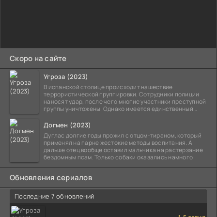
Скоро на сайте
Угроза (2023)
В испанской столице происходит нашествие
террористической группировки. Сотрудники полиции
наносят удар, после чего многие участники преступной
группы уничтожены. Однако имеется единственный
выживший,
Догмен (2023)
Дуглас долгие годы прожил с отцом-тираном, который
применял на парне жестокие методы воспитания. А
дальше отец вообще оставил мальчика на растерзание
бездомным псам. Только собаки оказались намного
Обновления сериалов
Последние 7 обновлений