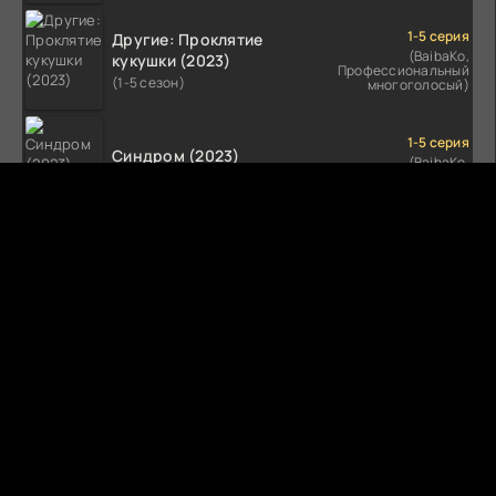
1-5 серия
Другие: Проклятие
(BaibaKo,
кукушки (2023)
Профессиональный
(1-5 сезон)
многоголосый)
1-5 серия
Синдром (2023)
(BaibaKo,
Профессиональный
(1-5 сезон)
многоголосый)