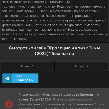
ловкий, как кролик, и довольно незаметный.
Кролецып ужасно скучает по отцу. Родственники провели вместе
слишком мало времени. Зверь мечтает пойти по его стопам и
стать искателем сокровищ. Ему предстоит отправиться в
удивительное путешествие, способное привести к легендарному
храму Хомяка Тьмы. Старинная реликвия скрывает немало тайн.
Ее обладатель получает несметную силу. Над королевством
нависла огромная угроза. Остановить врагов может лишь команда
кладоискателей.
Смотреть онлайн "Кролецып и Хомяк Тьмы
(2022)" бесплатно
Плеер 1
Плеер 2
МЫ В
Телеграм
Пишем какой нибудь текст с
смотреть Кролецып и
Хомяк Тьмы (2022)
!. Это категория Комедии /
Мультфильмы / Приключенческие / Семейные / 2022 и
добавлено 3-06-2023, 12:47. Придумайте что нибудь