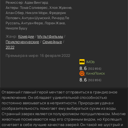
Режиссер:
Адам Вингард
Актеры:
Тома Соливерес, Хлоя Жуанне,
Алан Обер, Николя Мори, Фредерик
Попович, Антуан Шумский, Ричард Ле
Руссель, Антуан Фере, Лорен Жаке,
Николя Бушу
Жанр:
Комедии
/
Мультфильмы
/
Приключенческие
/
Семейные
/
2022
Премьера в мире:
16 февраля 2022
8.6
(302 856)
8.6
(302 856)
Отважный главный герой мечтает отправиться в грандиозное
приключение. Он обладает удивительной способностью
постоянно ввязываться в неприятности. Природная удача и
сообразительность помогает ему выбираться сухим из воды.
Странный зверек является полукроликом-полуцыпленком. Многие
животные посмеиваются над его странным видом, но Кролецып
сочетает в себе лучшие качества зверей. Он такой же шустрый и