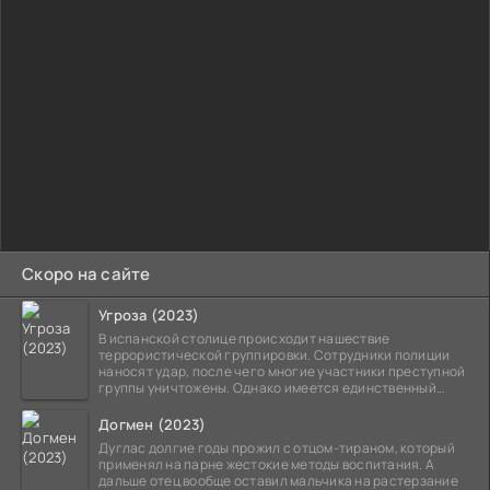
Скоро на сайте
Угроза (2023)
В испанской столице происходит нашествие
террористической группировки. Сотрудники полиции
наносят удар, после чего многие участники преступной
группы уничтожены. Однако имеется единственный
выживший,
Догмен (2023)
Дуглас долгие годы прожил с отцом-тираном, который
применял на парне жестокие методы воспитания. А
дальше отец вообще оставил мальчика на растерзание