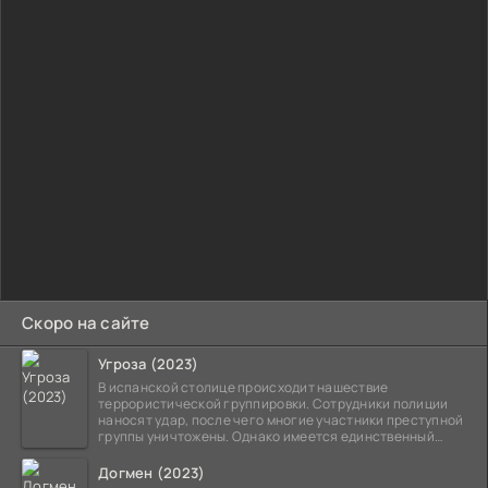
Скоро на сайте
Угроза (2023)
В испанской столице происходит нашествие
террористической группировки. Сотрудники полиции
наносят удар, после чего многие участники преступной
группы уничтожены. Однако имеется единственный
выживший,
Догмен (2023)