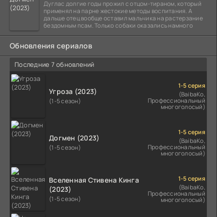
Дуглас долгие годы прожил с отцом-тираном, который
применял на парне жестокие методы воспитания. А
дальше отец вообще оставил мальчика на растерзание
бездомным псам. Только собаки оказались намного
Обновления сериалов
Последние 7 обновлений
1-5 серия
Угроза (2023)
(BaibaKo,
Профессиональный
(1-5 сезон)
многоголосый)
1-5 серия
Догмен (2023)
(BaibaKo,
Профессиональный
(1-5 сезон)
многоголосый)
1-5 серия
Вселенная Стивена Кинга
(BaibaKo,
(2023)
Профессиональный
(1-5 сезон)
многоголосый)