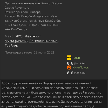
Оригинальное название:
Pororo, Dragon
Castle Adventure
Режиссер:
Адам Вингард
Актеры:
Ли Сон, Ли Ми-джа, Ким Хён-
джи, Хон Со-ён, Чон Ми-сук, Ким Со-ён,
Ким Хван-джин, Ли Джан-вон, Ом Сан-
хён, Ким Хе-сон
Жанр:
2023
/
Фэнтези
/
Мультфильмы
/
Приключенческие
/
Трейлер
Премьера в мире:
28 июля 2022
8.6
(302 856)
8.6
(302 856)
Кронк – друг пингвиненка Пороро натыкается на ценный
магический камень и случайно проглатывает его. Это делает
малыша сильным и большим, но очень пугает друзей и всех, кто
встречает Кронка. Вместе с тем выясняется, что далеко в горах
живет злодей, стремящийся к власти. Для осуществления плана,
ему необходимо раздобыть камень под названием сердце