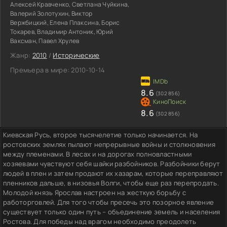
Алексей Кравченко, Светлана Чуйкина,
Валерий Золотухин, Виктор
Вержбицкий, Елена Плаксина, Борис
Токарев, Владимир Антоник, Юрий
Ваксман, Павел Хрулев
Жанр:
2010
/
Исторические
Премьера в мире:
2010-10-14
8.6
(302 856)
8.6
(302 856)
Киевская Русь, второе тысячелетие только начинается. На
ростовских землях пылают непрерывные войны и столкновения
между племенами. В лесах и на дорогах полновластными
хозяевами чувствуют себя шайки разбойников. Разбойники берут
людей в плен и затем продают их хазарам, которые переправляют
пленников дальше, в низовья Волги, чтобы еще раз перепродать.
Молодой князь Ярослав настроен на жесткую борьбу с
работорговлей. Для того чтобы пресечь это позорное явление
существует только один путь – объединение земель и населения
Ростова. Для победы над врагом необходимо преодолеть