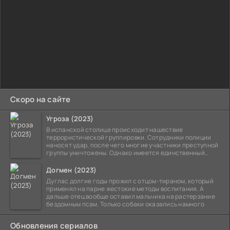
Скоро на сайте
Угроза (2023)
В испанской столице происходит нашествие
террористической группировки. Сотрудники полиции
наносят удар, после чего многие участники преступной
группы уничтожены. Однако имеется единственный
выживший,
Догмен (2023)
Дуглас долгие годы прожил с отцом-тираном, который
применял на парне жестокие методы воспитания. А
дальше отец вообще оставил мальчика на растерзание
бездомным псам. Только собаки оказались намного
Обновления сериалов