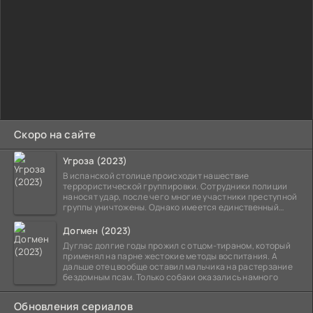
Скоро на сайте
Угроза (2023)
В испанской столице происходит нашествие
террористической группировки. Сотрудники полиции
наносят удар, после чего многие участники преступной
группы уничтожены. Однако имеется единственный
выживший,
Догмен (2023)
Дуглас долгие годы прожил с отцом-тираном, который
применял на парне жестокие методы воспитания. А
дальше отец вообще оставил мальчика на растерзание
бездомным псам. Только собаки оказались намного
Обновления сериалов