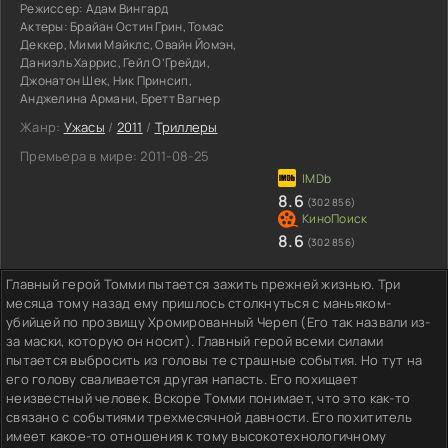
Режиссер:
Адам Вингард
Актеры:
Брайан Остин Грин, Томас
Деккер, Мими Майклс, Овайн Йомэн,
Даниэль Харрис, Гейл О’Грейди,
Джонатон Шек, Ник Принсип,
Анджелина Армани, Бретт Вагнер
Жанр:
Ужасы
/
2011
/
Триллеры
Премьера в мире:
2011-08-25
8.6
(302 856)
8.6
(302 856)
Главный герой Томми пытается зажить прежней жизнью. Три
месяца тому назад ему пришлось столкнуться с маньяком-
убийцей по прозвищу Хромированный Череп (Его так назвали из-
за маски, которую он носит). Главный герой всеми силами
пытается выбросить из головы те страшные события. Но тут на
его голову сваливается другая напасть. Его похищает
неизвестный человек. Вскоре Томми понимает, что это как-то
связано с событиями трехмесячной давности. Его похититель
имеет какое-то отношения к тому высокотехнологичному