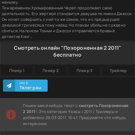
маньяку.
Тем временем Хромированный Череп продолжает свою
деятельность. Его жертвой становится девушка по имени Джесси.
Он хочет совершить с ней то же самое, что и с предыдущей
девушкой три месяца тому назад. Но планам убийц не суждено
сбиться. На поиски Томми и Джесси отправляется бравый
детектив Кинг…
Смотреть онлайн "Похороненная 2 2011"
бесплатно
Плеер 1
Плеер 2
Плеер 3
Трейлер
МЫ В
Телеграм
Пишем какой нибудь текст с
смотреть Похороненная
2 2011
!. Это категория Ужасы / 2011 / Триллеры и
добавлено 29-03-2017, 16:41. Придумайте что нибудь
интересное.