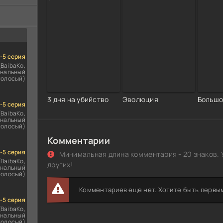
ездомным
сь
1-5 серия
(BaibaKo,
нальный
голосый)
3 дня на убийство
Эволюция
Большо
1-5 серия
(BaibaKo,
нальный
голосый)
Комментарии
1-5 серия
Минимальная длина комментария - 20 знаков. 
(BaibaKo,
других!
нальный
голосый)
Комментариев еще нет. Хотите быть первы
1-5 серия
(BaibaKo,
нальный
голосый)