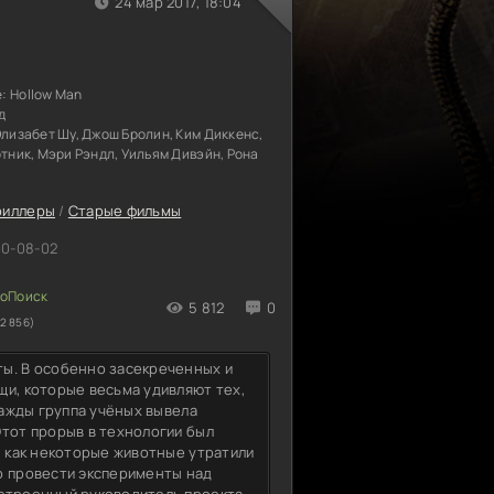
24 мар 2017, 18:04
е:
Hollow Man
д
Элизабет Шу, Джош Бролин, Ким Диккенс,
отник, Мэри Рэндл, Уильям Дивэйн, Рона
риллеры
/
Старые фильмы
0-08-02
5 812
0
2 856)
ты. В особенно засекреченных и
щи, которые весьма удивляют тех,
нажды группа учёных вывела
Этот прорыв в технологии был
, как некоторые животные утратили
о провести эксперименты над