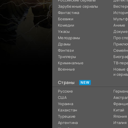
Российские сериалы
Детект
Зарубежные сериалы
Вестер
Фантастика
Истори
Боевики
Мультф
Комедии
Аниме
Ужасы
Докуме
Мелодрамы
Про сп
Драмы
Приклю
Фэнтези
Семей
Триллеры
Биогра
Криминалные
ТВ-пер
Военные
Новые 
и сериа
Страны
Русские
Герман
США
Австра
Украина
Франци
Кахахстан
Китай
Турецкие
Япония
Аргентина
Италия