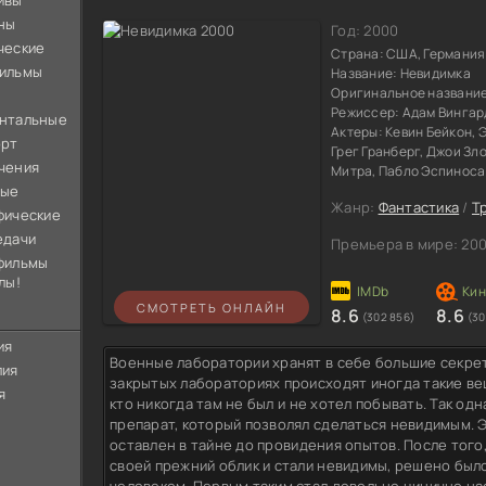
ивы
ны
Год:
2000
ческие
Страна:
США, Германия
ильмы
Название:
Невидимка
Оригинальное названи
Режиссер:
Адам Вингар
нтальные
Актеры:
Кевин Бейкон, 
орт
Грег Гранберг, Джои Зл
чения
Митра, Пабло Эспиноса
ные
Жанр:
Фантастика
/
Т
фические
едачи
Премьера в мире:
200
фильмы
лы!
СМОТРЕТЬ ОНЛАЙН
8.6
8.6
(302 856)
(30
ия
Военные лаборатории хранят в себе большие секре
лия
закрытых лабораториях происходят иногда такие ве
я
кто никогда там не был и не хотел побывать. Так од
препарат, который позволял сделаться невидимым. 
оставлен в тайне до провидения опытов. После того
своей прежний облик и стали невидимы, решено был