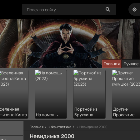
Главная
Лучшие
селенная
Портной из
Другие:
тивена Кинга
На помощь
Бруклина
Проклятие
кукушки
Главная
»
Фантастика
» Невидимка 2000
Невидимка 2000