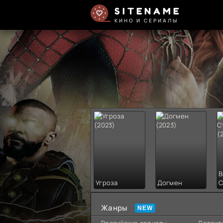
SITENAME
КИНО И СЕРИАЛЫ
В
Угроза
Догмен
С
Жанры