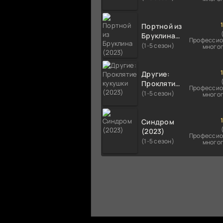
Портной из
Бруклина
Профессио
(2023)
(1-5 сезон)
много
Другие:
Проклятие
Профессио
кукушки
(1-5 сезон)
много
(2023)
Синдром
(2023)
Профессио
(1-5 сезон)
много