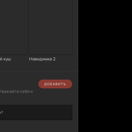
й куш
Невидимка 2
ДОБАВИТЬ
Уважайте себя и
м?