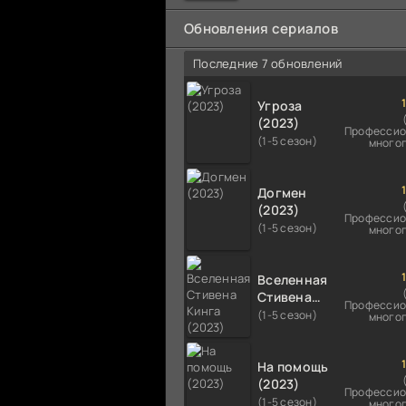
мальчика на растерзание б
псам. Только собаки оказали
Обновления сериалов
намного
Последние 7 обновлений
Угроза
(2023)
Профессио
(1-5 сезон)
много
Догмен
(2023)
Профессио
(1-5 сезон)
много
Вселенная
Стивена
Профессио
Кинга
(1-5 сезон)
много
(2023)
На помощь
(2023)
Профессио
(1-5 сезон)
много