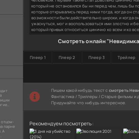
человеком. Первым таким стал довольно цинично на
который не остановился бы ни перед чем, лишь бы п
которые открывались перед ними тогда, когда он ст
возможности были действительно широки, и когда он
ужаснуться, мог и воспользоваться ими злостно и бе
который привык относиться цинично ко всем и ко вс
Смотреть онлайн "Невидимка
Плеер 1
Плеер 2
Плеер 3
Трейлер
Пишем какой нибудь текст с
смотреть Нев
одит
й
Фантастика / Триллеры / Старые фильмы и д
лиции
Придумайте что нибудь интересное.
огие
ы
я
 отцом-
Рекомендуем посмотреть:
на парне
. А